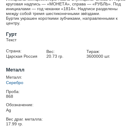
круговая надпись — «МОНЕТА», справа — «РУБЛЬ». Под
инициалами — год чеканки «1814». Надписи разделены
между собой тремя шестиконечными звёздами.
Буртик украшен короткими зубчиками, направленными к
центру.
Гурт
Текст
Страна:
Вес:
Тираж:
Царская Россия
20.73
гр.
3600000
шт.
Металл
Металл:
Серебро
Проба:
868
Обозначение:
Ag
Вес драг. металла:
17.99
гр.