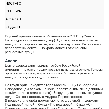
ЧИСТАГО
СЕРЕБРА
4 ЗОЛОТН.
21 ДОЛЯ
Под ней прямая линия и обозначение «С.П.Б.» (Санкт-
Петербургский монетный двор). Вдоль края в левой части
находится лавровая ветвь, а в правой дубовая. Ветви снизу
переплетены лентой. По краю монеты отчеканены
рельефные зубцы.
Аверс
Центр аверса занят малым гербом Российской
империи — распустившим крылья двуглавым орлом. Головы
орла несут короны, а третья корона большего размера
находится над и между головами.
На груди орла находится герб Москвы — щит с Георгием
Победоносцем верхом на коне, поражающим змия длинным
копьём (голова змия справа). Вокруг щита — цепь, несущая
орден Святого апостола Андрея Первозванного.
В правой лапе орёл держит скипетр, а в левой — державу.
Под правой лапой – буква «П», под левой – буква «С».
Инициалы минцмейстера Павла Ступицына. Слева от герба