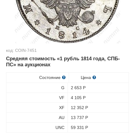
код: COIN-7451
Средняя стоимость «1 рубль 1814 года, СПБ-
ПС» на аукционах
Состояние
Цена
G
2 653
Р
VF
4 105
Р
XF
12 352
Р
AU
13 737
Р
UNC
59 331
Р