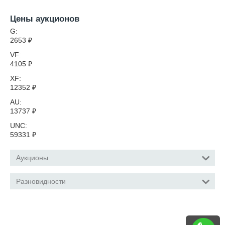
Цены аукционов
G:
2653
₽
VF:
4105
₽
XF:
12352
₽
AU:
13737
₽
UNC:
59331
₽
Аукционы
Разновидности