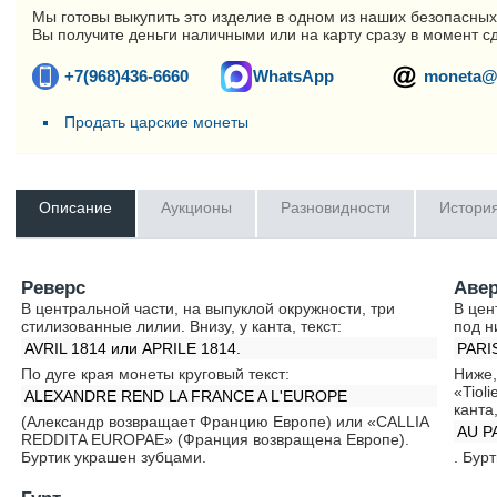
Мы готовы выкупить это изделие в одном из наших безопасных
Вы получите деньги наличными или на карту сразу в момент с
+7(968)436-6660
WhatsApp
moneta@
Продать царские монеты
Описание
Аукционы
Разновидности
Истори
Реверс
Аве
В центральной части, на выпуклой окружности, три
В цен
стилизованные лилии. Внизу, у канта, текст:
под н
AVRIL 1814 или APRILE 1814.
PARI
По дуге края монеты круговый текст:
Ниже,
«Tiol
ALEXANDRE REND LA FRANCE A L'EUROPE
канта,
(Александр возвращает Францию Европе) или «CALLIA
AU P
REDDITA EUROPAE» (Франция возвращена Европе).
Буртик украшен зубцами.
. Бур