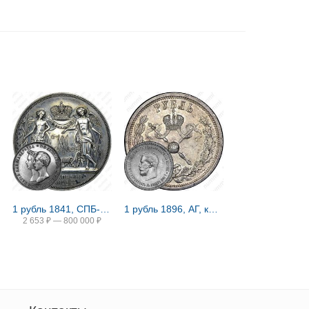
1 рубль 1841, СПБ-HI, свадьба Александра Николаевича
1 рубль 1896, АГ, коронация Николая II
2 653
₽
—
800 000
₽