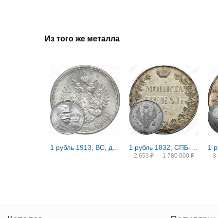
Из того же металла
1 рубль 1913, ВС, дом Романовых
1 рубль 1832, СПБ-НГ, венок 8 звеньев
2 653
₽
—
1 780 000
₽
3