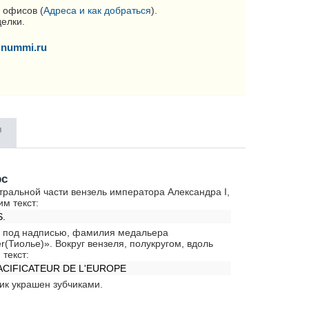
 офисов (
Адреса и как добраться
).
делки.
nummi.ru
я
рс
тральной части вензель императора Александра I,
им текст:
S.
 под надписью, фамилия медальера
ier(Тиолье)». Вокруг вензеля, полукругом, вдоль
 текст:
ACIFICATEUR DE L'EUROPE
тик украшен зубчиками.