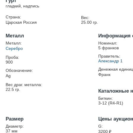
Гурт
гладкий, надпись
Страна:
Вес:
Царская Россия
25.00
гр.
Металл
Информация 
Металл:
Номинал:
5 франков
Серебро
Правитель:
Проба:
Александр 1
900
Денежная единиц
Обозначение:
Франк
Ag
Вес драг. металла:
22.5
гр.
Каталожные 
Биткин:
3-12 (R4-R1)
Размер
Цены аукцио
Диаметр:
G:
37
мм
3200
₽