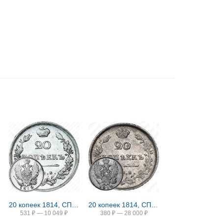
20 копеек 1814, СПБ-МФ
20 копеек 1814, СПБ-ПС
531
₽
—
10 049
₽
380
₽
—
28 000
₽