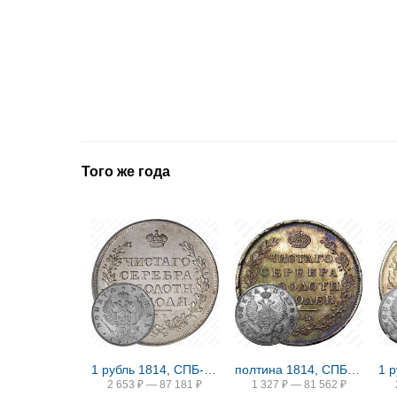
Того же года
1 рубль 1814, СПБ-МФ
полтина 1814, СПБ-МФ
2 653
₽
—
87 181
₽
1 327
₽
—
81 562
₽