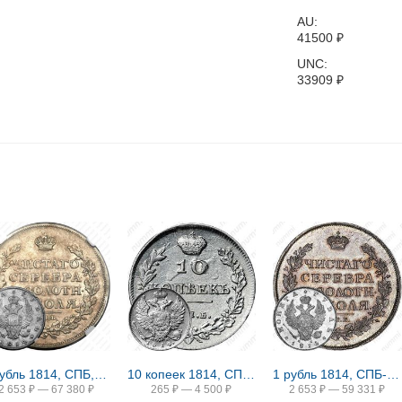
AU:
41500
₽
UNC:
33909
₽
1 рубль 1814, СПБ, без инициалов минцмейстера
10 копеек 1814, СПБ-МФ
1 рубль 1814, СПБ-ПС
2 653
₽
—
67 380
₽
265
₽
—
4 500
₽
2 653
₽
—
59 331
₽