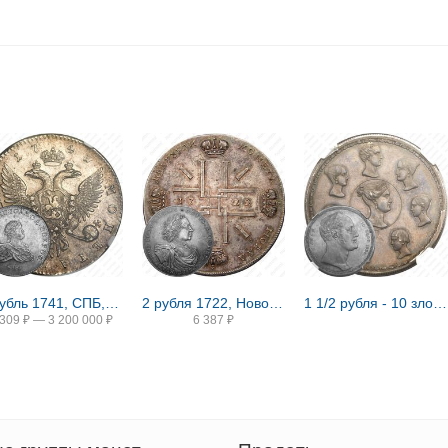
1 рубль 1741, СПБ, Иоанн, гурт надпись
2 рубля 1722, Новодел
1 1/2 рубля - 10 злотых 1836, семейный, П. У., Новодел
 309
₽
—
3 200 000
₽
6 387
₽