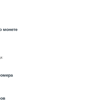
о монете
а:
номера
нов