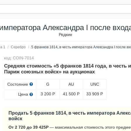
 императора Александра I после вхо
Редкие
а 1
/
Серебро
/
5 франков 1814, в честь императора Александра I после в
код: COIN-7014
Средняя стоимость «5 франков 1814 года, в честь 
Париж союзных войск» на аукционах
Состояние
G
AU
UNC
3 200
Р
41 500
Р
33 909
Р
Цена
Продать 5 франков 1814, в честь императора Алек
войск
От 2 720 до 39 425
Р
— максимальная стоимость этого предме