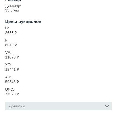
Диаметр:
35.5
мм
Цены аукционов
G:
2653
₽
F:
8676
₽
VF:
11078
₽
XF:
19441
₽
AU:
59346
₽
UNC:
77923
₽
Аукционы