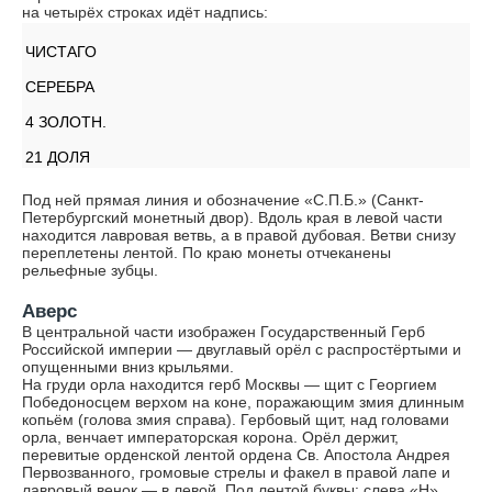
на четырёх строках идёт надпись:
ЧИСТАГО
СЕРЕБРА
4 ЗОЛОТН.
21 ДОЛЯ
Под ней прямая линия и обозначение «С.П.Б.» (Санкт-
Петербургский монетный двор). Вдоль края в левой части
находится лавровая ветвь, а в правой дубовая. Ветви снизу
переплетены лентой. По краю монеты отчеканены
рельефные зубцы.
Аверс
В центральной части изображен Государственный Герб
Российской империи — двуглавый орёл с распростёртыми и
опущенными вниз крыльями.
На груди орла находится герб Москвы — щит с Георгием
Победоносцем верхом на коне, поражающим змия длинным
копьём (голова змия справа). Гербовый щит, над головами
орла, венчает императорская корона. Орёл держит,
перевитые орденской лентой ордена Св. Апостола Андрея
Первозванного, громовые стрелы и факел в правой лапе и
лавровый венок — в левой. Под лентой буквы: слева «Н»,