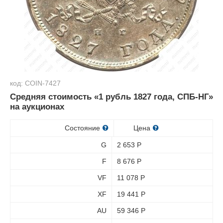
код: COIN-7427
Средняя стоимость «1 рубль 1827 года, СПБ-НГ»
на аукционах
Состояние
Цена
G
2 653
Р
F
8 676
Р
VF
11 078
Р
XF
19 441
Р
AU
59 346
Р