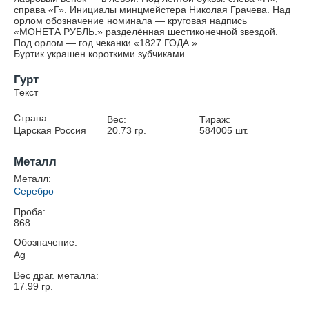
справа «Г». Инициалы минцмейстера Николая Грачева. Над
орлом обозначение номинала — круговая надпись
«МОНЕТА РУБЛЬ.» разделённая шестиконечной звездой.
Под орлом — год чеканки «1827 ГОДА.».
Буртик украшен короткими зубчиками.
Гурт
Текст
Страна:
Вес:
Тираж:
Царская Россия
20.73
гр.
584005
шт.
Металл
Металл:
Серебро
Проба:
868
Обозначение:
Ag
Вес драг. металла:
17.99
гр.