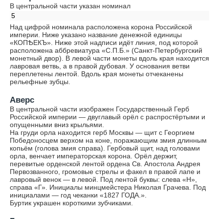
В центральной части указан номинал
5
Над цифрой номинала расположена корона Российской
империи. Ниже указано название денежной единицы
«КОПѢЕКЪ». Ниже этой надписи идёт линия, под которой
расположена аббревиатура «С.П.Б.» (Санкт-Петербургский
монетный двор). В левой части монеты вдоль края находится
лавровая ветвь, а в правой дубовая. У основания ветви
переплетены лентой. Вдоль края монеты отчеканены
рельефные зубцы.
Аверс
В центральной части изображен Государственный Герб
Российской империи — двуглавый орёл с распростёртыми и
опущенными вниз крыльями.
На груди орла находится герб Москвы — щит с Георгием
Победоносцем верхом на коне, поражающим змия длинным
копьём (голова змия справа). Гербовый щит, над головами
орла, венчает императорская корона. Орёл держит,
перевитые орденской лентой ордена Св. Апостола Андрея
Первозванного, громовые стрелы и факел в правой лапе и
лавровый венок — в левой. Под лентой буквы: слева «Н»,
справа «Г». Инициалы минцмейстера Николая Грачева. Под
инициалами — год чеканки «1827 ГОДА.».
Буртик украшен короткими зубчиками.