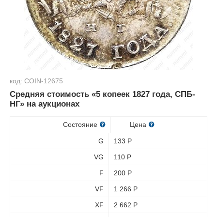
код: COIN-12675
Средняя стоимость «5 копеек 1827 года, СПБ-
НГ» на аукционах
Состояние
Цена
G
133
Р
VG
110
Р
F
200
Р
VF
1 266
Р
XF
2 662
Р