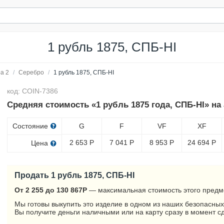
1 рубль 1875, СПБ-НІ
а 2
/
Серебро
/
1 рубль 1875, СПБ-НІ
код: COIN-7386
Средняя стоимость «1 рубль 1875 года, СПБ-НІ» на
Состояние
G
F
VF
XF
2 653
Р
7 041
Р
8 953
Р
24 694
Р
Цена
Продать 1 рубль 1875, СПБ-НІ
От 2 255 до 130 867
Р
— максимальная стоимость этого предм
Мы готовы выкупить это изделие в одном из наших безопасных
Вы получите деньги наличными или на карту сразу в момент с