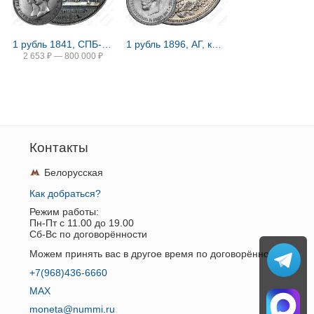
1 рубль 1841, СПБ-HI, свадьба Александра Николаевича
1 рубль 1896, АГ, коронация Николая II
2 653
₽
—
800 000
₽
Контакты
Белорусская
Как добраться?
Режим работы:
Пн-Пт c 11.00 до 19.00
Сб-Вс по договорённости
Можем принять вас в другое время по договорённости.
+7(968)436-6660
MAX
moneta@nummi.ru