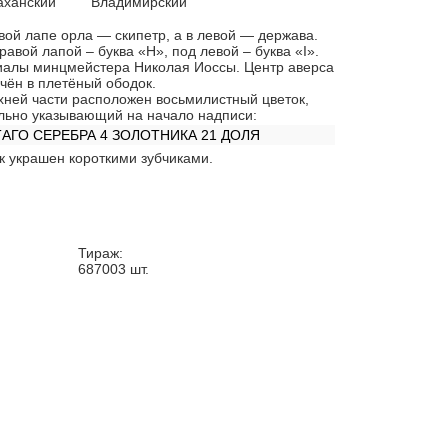
аханский
Владимирский
вой лапе орла — скипетр, а в левой — держава.
равой лапой – буква «Н», под левой – буква «I».
алы минцмейстера Николая Иоссы. Центр аверса
чён в плетёный ободок.
хней части расположен восьмилистный цветок,
льно указывающий на начало надписи:
АГО СЕРЕБРА 4 ЗОЛОТНИКА 21 ДОЛЯ
к украшен короткими зубчиками.
Тираж:
687003
шт.