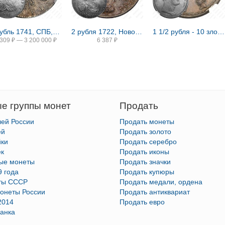
1 рубль 1741, СПБ, Иоанн, гурт надпись
2 рубля 1722, Новодел
1 1/2 рубля - 10 злотых 1836, семейный, П. У., Новодел
 309
₽
—
3 200 000
₽
6 387
₽
е группы монет
Продать
лей России
Продать монеты
ей
Продать золото
йки
Продать серебро
ек
Продать иконы
тые монеты
Продать значки
9 года
Продать купюры
ты СССР
Продать медали, ордена
онеты России
Продать антиквариат
2014
Продать евро
анка