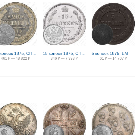
20 копеек 1875, СПБ-HI
15 копеек 1875, СПБ-HI
5 копеек 1875, ЕМ
461
₽
—
48 822
₽
346
₽
—
7 393
₽
61
₽
—
14 707
₽