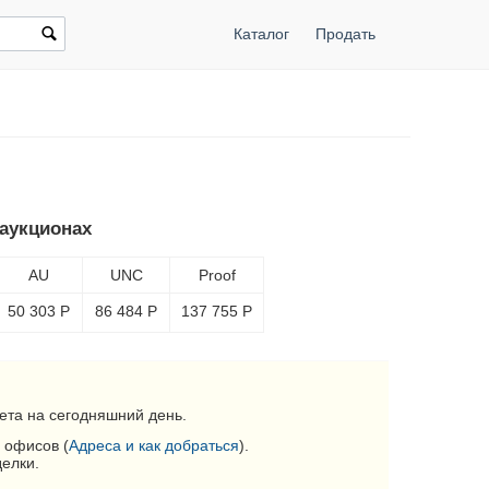
Каталог
Продать
 аукционах
AU
UNC
Proof
50 303
Р
86 484
Р
137 755
Р
ета на сегодняшний день.
 офисов (
Адреса и как добраться
).
делки.