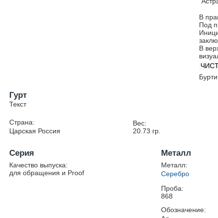
Астр
В пра
Под п
Иници
заклю
В вер
визуа
ЧИСТ
Бурти
Гурт
Текст
Страна:
Вес:
Царская Россия
20.73
гр.
Серия
Металл
Качество выпуска:
Металл:
для обращения и Proof
Серебро
Проба:
868
Обозначение: