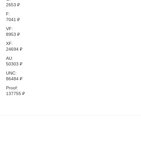
2653
₽
F:
7041
₽
VF:
8953
₽
XF:
24694
₽
AU:
50303
₽
UNC:
86484
₽
Proof:
137755
₽