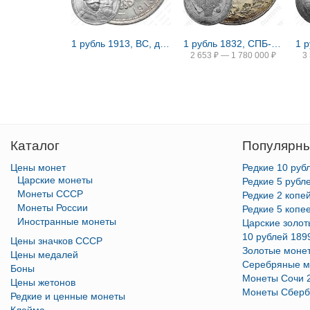
1 рубль 1913, ВС, дом Романовых
1 рубль 1832, СПБ-НГ, венок 8 звеньев
2 653
₽
—
1 780 000
₽
3
Каталог
Популярны
Цены монет
Редкие 10 руб
Царские монеты
Редкие 5 рубл
Монеты СССР
Редкие 2 копе
Монеты России
Редкие 5 копе
Иностранные монеты
Царские золо
10 рублей 189
Цены значков СССР
Золотые моне
Цены медалей
Серебряные м
Боны
Монеты Сочи 
Цены жетонов
Монеты Сберб
Редкие и ценные монеты