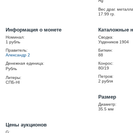
Ag
Вес драг. металла
17.99
гр.
Информация о монете
Каталожные 
Номинал:
Сводка:
1 рубль
Уздеников 1904
Правитель:
Биткин:
Александр 2
88
Денежная единица:
Конрос:
80/19
Рубль
Петров:
Литеры:
2 рубля
СПБ-НІ
Размер
Диаметр:
35.5
мм
Цены аукционов
G: