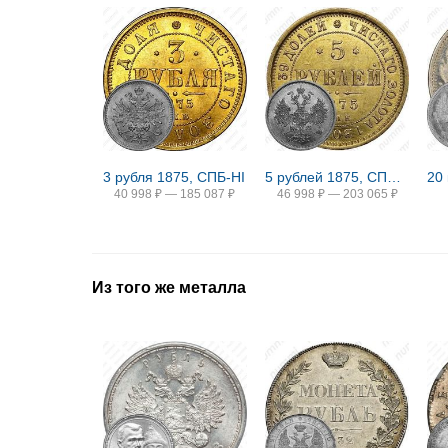
3 рубля 1875, СПБ-HI
5 рублей 1875, СПБ-НІ
40 998
₽
—
185 087
₽
46 998
₽
—
203 065
₽
Из того же металла