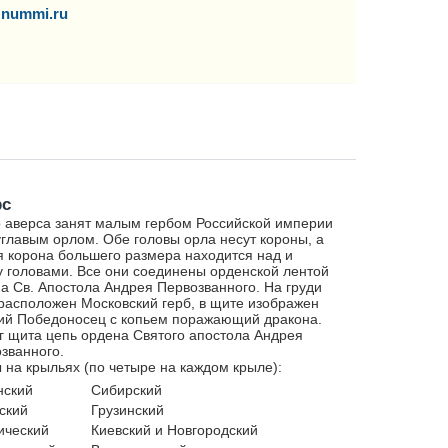
nummi.ru
рс
 аверса занят малым гербом Российской империи
главым орлом. Обе головы орла несут короны, а
я корона большего размера находится над и
 головами. Все они соединены орденской лентой
а Св. Апостола Андрея Первозванного. На груди
расположен Московский герб, в щите изображен
ий Победоносец с копьем поражающий дракона.
г щита цепь ордена Святого апостола Андрея
званного.
 на крыльях (по четыре на каждом крыле):
нский
Сибирский
ский
Грузинский
ический
Киевский и Новгородский