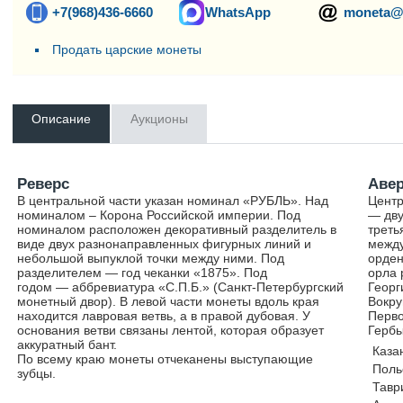
+7(968)436-6660
WhatsApp
moneta@
Продать царские монеты
Описание
Аукционы
Реверс
Аве
В центральной части указан номинал «РУБЛЬ». Над
Центр
номиналом – Корона Российской империи. Под
— дву
номиналом расположен декоративный разделитель в
треть
виде двух разнонаправленных фигурных линий и
между
небольшой выпуклой точки между ними. Под
орден
разделителем — год чеканки «1875». Под
орла 
годом — аббревиатура «С.П.Б.» (Санкт-Петербургский
Георг
монетный двор). В левой части монеты вдоль края
Вокру
находится лавровая ветвь, а в правой дубовая. У
Перво
основания ветви связаны лентой, которая образует
Гербы
аккуратный бант.
Каза
По всему краю монеты отчеканены выступающие
Поль
зубцы.
Тавр