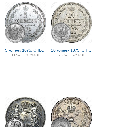
5 копеек 1875, СПБ-HI
10 копеек 1875, СПБ-HI
115
₽
—
30 500
₽
230
₽
—
4 573
₽