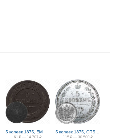
5 копеек 1875, ЕМ
5 копеек 1875, СПБ-HI
61
₽
—
14 707
₽
115
₽
—
30 500
₽