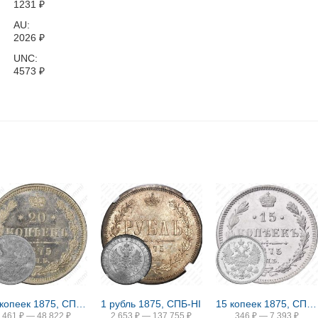
1231
₽
AU:
2026
₽
UNC:
4573
₽
20 копеек 1875, СПБ-HI
1 рубль 1875, СПБ-НІ
15 копеек 1875, СПБ-HI
461
₽
—
48 822
₽
2 653
₽
—
137 755
₽
346
₽
—
7 393
₽