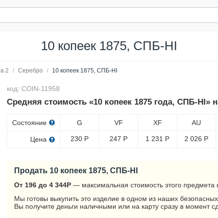
10 копеек 1875, СПБ-HI
а 2
/
Серебро
/
10 копеек 1875, СПБ-HI
код: COIN-11958
Средняя стоимость «10 копеек 1875 года, СПБ-HI» 
Состояние
G
VF
XF
AU
230
Р
247
Р
1 231
Р
2 026
Р
Цена
Продать 10 копеек 1875, СПБ-HI
От 196 до 4 344
Р
— максимальная стоимость этого предмета 
Мы готовы выкупить это изделие в одном из наших безопасных
Вы получите деньги наличными или на карту сразу в момент с