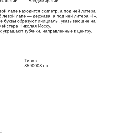
аханский
Владимирский
вой лапе находится скипетр, а под ней литера
В левой лапе — держава, а под ней литера «I».
е буквы образуют инициалы, указывающие на
ейстера Николая Иоссу.
к украшают зубчики, направленные к центру.
Тираж:
3590003
шт.
: