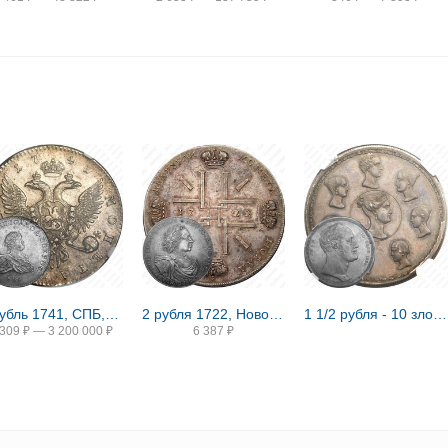
1 рубль 1741, СПБ, Иоанн, гурт надпись
2 рубля 1722, Новодел
1 1/2 рубля - 10 злотых 1836, семейный, П. У., Новодел
 309
₽
—
3 200 000
₽
6 387
₽