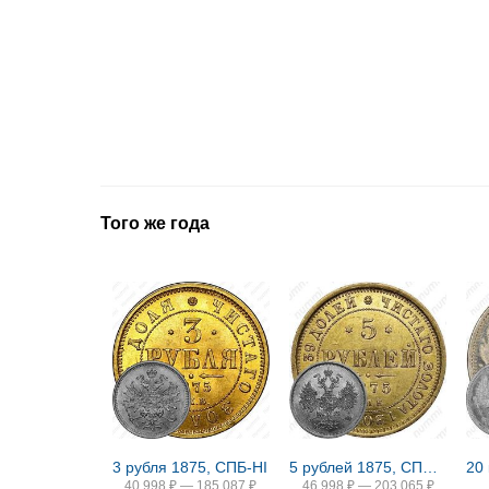
Того же года
3 рубля 1875, СПБ-HI
5 рублей 1875, СПБ-НІ
40 998
₽
—
185 087
₽
46 998
₽
—
203 065
₽