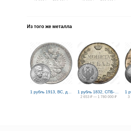
Из того же металла
1 рубль 1913, ВС, дом Романовых
1 рубль 1832, СПБ-НГ, венок 8 звеньев
2 653
₽
—
1 780 000
₽
3