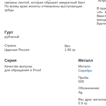
Астр
связаны лентой, которая образует аккуратный бант.
По всему краю монеты отчеканены выступающие
В пра
зубцы.
«Н». 
Вмест
минцм
Бурти
Гурт
рубчатый
Страна:
Вес:
Царская Россия
1.80
гр.
Серия
Металл
Качество выпуска:
Металл:
для обращения и Proof
Серебро
Проба:
500
Обозначение:
Ag
Вес драг. металла
0.9
гр.