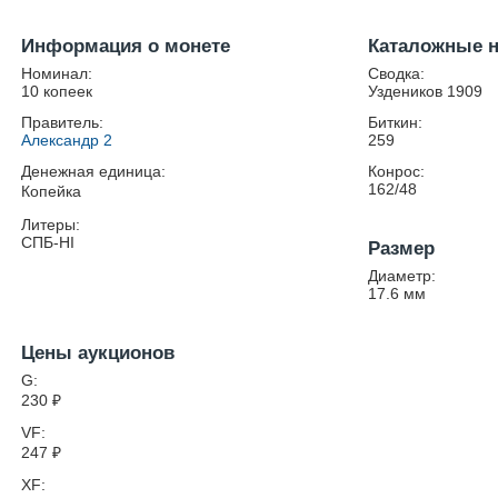
Информация о монете
Каталожные 
Номинал:
Сводка:
10 копеек
Уздеников 1909
Правитель:
Биткин:
Александр 2
259
Денежная единица:
Конрос:
162/48
Копейка
Литеры:
СПБ-HI
Размер
Диаметр:
17.6
мм
Цены аукционов
G:
230
₽
VF:
247
₽
XF: