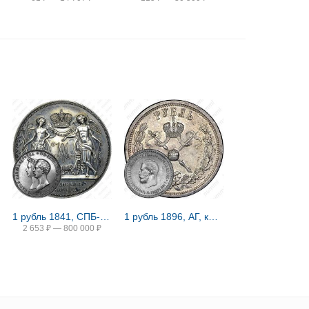
1 рубль 1841, СПБ-HI, свадьба Александра Николаевича
1 рубль 1896, АГ, коронация Николая II
2 653
₽
—
800 000
₽