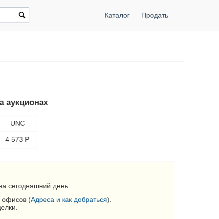
Каталог
Продать
на аукционах
UNC
4 573
Р
на сегодняшний день.
 офисов (
Адреса и как добраться
).
делки.