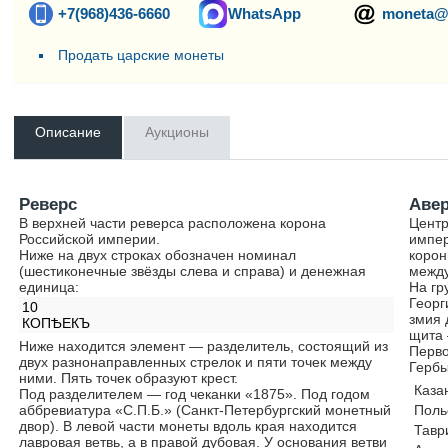
+7(968)436-6660
WhatsApp
moneta@
Продать царские монеты
Описание
Аукционы
Реверс
Аве
В верхней части реверса расположена корона
Центр
Российской империи.
импер
Ниже на двух строках обозначен номинал
корон
(шестиконечные звёзды слева и справа) и денежная
между
единица:
На гр
Георг
10
змия 
КОПѢЕКЪ
щита 
Ниже находится элемент — разделитель, состоящий из
Перво
двух разнонаправленных стрелок и пяти точек между
Гербы
ними. Пять точек образуют крест.
Каза
Под разделителем — год чеканки «1875». Под годом
аббревиатура «С.П.Б.» (Санкт-Петербургский монетный
Поль
двор). В левой части монеты вдоль края находится
Тавр
лавровая ветвь, а в правой дубовая. У основания ветви