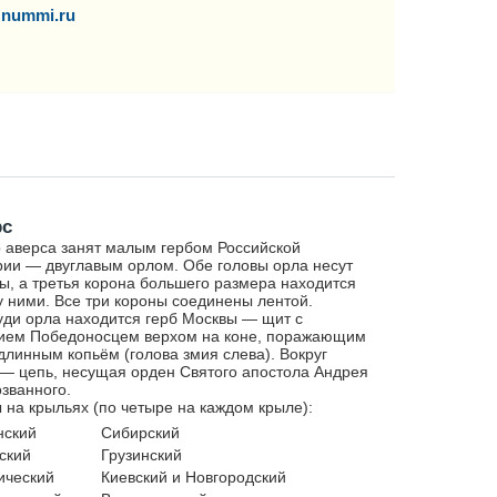
nummi.ru
рс
 аверса занят малым гербом Российской
ии — двуглавым орлом. Обе головы орла несут
ы, а третья корона большего размера находится
 ними. Все три короны соединены лентой.
уди орла находится герб Москвы — щит с
ием Победоносцем верхом на коне, поражающим
длинным копьём (голова змия слева). Вокруг
— цепь, несущая орден Святого апостола Андрея
званного.
 на крыльях (по четыре на каждом крыле):
нский
Сибирский
ский
Грузинский
ический
Киевский и Новгородский