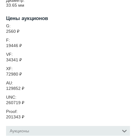
Диаметр:
33.65
мм
Цены аукционов
G:
2560
₽
F:
19446
₽
VF:
34341
₽
XF:
72980
₽
AU:
129852
₽
UNC:
260719
₽
Proof:
201343
₽
Аукционы