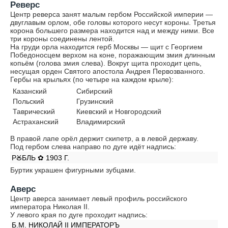
Реверс
Центр реверса занят малым гербом Российской империи —
двуглавым орлом, обе головы которого несут короны. Третья
корона большего размера находится над и между ними. Все
три короны соединены лентой.
На груди орла находится герб Москвы — щит с Георгием
Победоносцем верхом на коне, поражающим змия длинным
копьём (голова змия слева). Вокруг щита проходит цепь,
несущая орден Святого апостола Андрея Первозванного.
Гербы на крыльях (по четыре на каждом крыле):
Казанский
Сибирский
Польский
Грузинский
Таврический
Киевский и Новгородский
Астраханский
Владимирский
В правой лапе орёл держит скипетр, а в левой державу.
Под гербом слева направо по дуге идёт надпись:
РꙊБЛЬ ✿ 1903 Г.
Буртик украшен фигурными зубцами.
Аверс
Центр аверса занимает левый профиль российского
императора Николая II.
У левого края по дуге проходит надпись:
Б.М. НИКОЛАЙ II ИМПЕРАТОРЪ