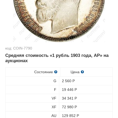
код: COIN-7790
Средняя стоимость «1 рубль 1903 года, АР» на
аукционах
Состояние
Цена
G
2 560
Р
F
19 446
Р
VF
34 341
Р
XF
72 980
Р
AU
129 852
Р