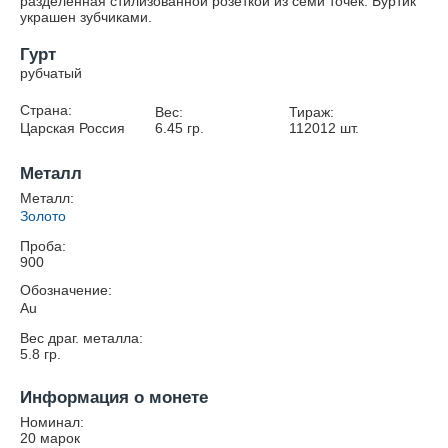
разделённая стилизованной розеткой из семи точек. Буртик
украшен зубчиками.
Гурт
рубчатый
Страна:
Вес:
Тираж:
Царская Россия
6.45
гр.
112012
шт.
Металл
Металл:
Золото
Проба:
900
Обозначение:
Au
Вес драг. металла:
5.8
гр.
Информация о монете
Номинал:
20 марок