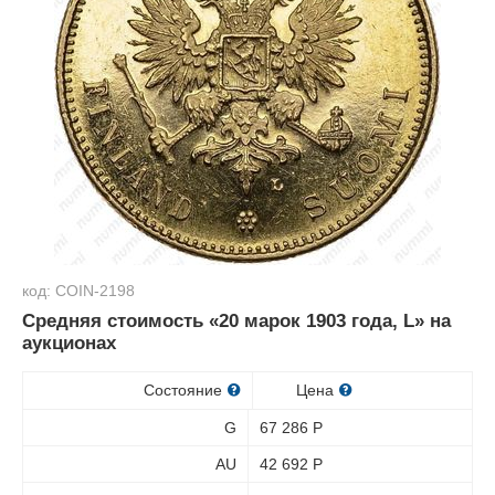
код: COIN-2198
Средняя стоимость «20 марок 1903 года, L» на
аукционах
Состояние
Цена
G
67 286
Р
AU
42 692
Р