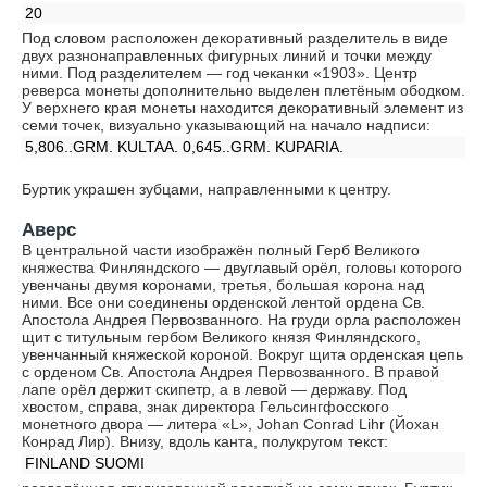
20
Под словом расположен декоративный разделитель в виде
двух разнонаправленных фигурных линий и точки между
ними. Под разделителем — год чеканки «1903». Центр
реверса монеты дополнительно выделен плетёным ободком.
У верхнего края монеты находится декоративный элемент из
семи точек, визуально указывающий на начало надписи:
5,806..GRM. KULTAA. 0,645..GRM. KUPARIA.
Буртик украшен зубцами, направленными к центру.
Аверс
В центральной части изображён полный Герб Великого
княжества Финляндского — двуглавый орёл, головы которого
увенчаны двумя коронами, третья, большая корона над
ними. Все они соединены орденской лентой ордена Св.
Апостола Андрея Первозванного. На груди орла расположен
щит с титульным гербом Великого князя Финляндского,
увенчанный княжеской короной. Вокруг щита орденская цепь
с орденом Св. Апостола Андрея Первозванного. В правой
лапе орёл держит скипетр, а в левой — державу. Под
хвостом, справа, знак директора Гельсингфосского
монетного двора — литера «L», Johan Conrad Lihr (Йохан
Конрад Лир). Внизу, вдоль канта, полукругом текст:
FINLAND SUOMI