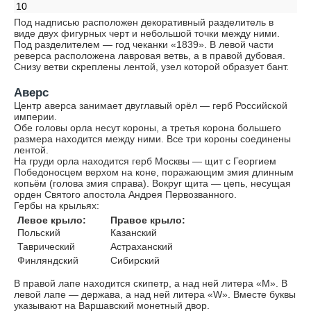
10
Под надписью расположен декоративный разделитель в
виде двух фигурных черт и небольшой точки между ними.
Под разделителем — год чеканки «1839». В левой части
реверса расположена лавровая ветвь, а в правой дубовая.
Снизу ветви скреплены лентой, узел которой образует бант.
Аверс
Центр аверса занимает двуглавый орёл — герб Российской
империи.
Обе головы орла несут короны, а третья корона большего
размера находится между ними. Все три короны соединены
лентой.
На груди орла находится герб Москвы — щит с Георгием
Победоносцем верхом на коне, поражающим змия длинным
копьём (голова змия справа). Вокруг щита — цепь, несущая
орден Святого апостола Андрея Первозванного.
Гербы на крыльях:
Левое крыло:
Правое крыло:
Польский
Казанский
Таврический
Астраханский
Финляндский
Сибирский
В правой лапе находится скипетр, а над ней литера «М». В
левой лапе — держава, а над ней литера «W». Вместе буквы
указывают на Варшавский монетный двор.