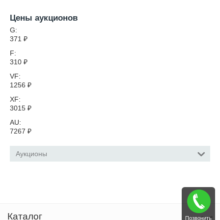
Цены аукционов
G:
371
₽
F:
310
₽
VF:
1256
₽
XF:
3015
₽
AU:
7267
₽
Аукционы
Каталог
Позвонить