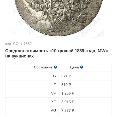
код: COIN-7882
Средняя стоимость «10 грошей 1839 года, MW»
на аукционах
Состояние
Цена
G
371
Р
F
310
Р
VF
1 256
Р
XF
3 015
Р
AU
7 267
Р