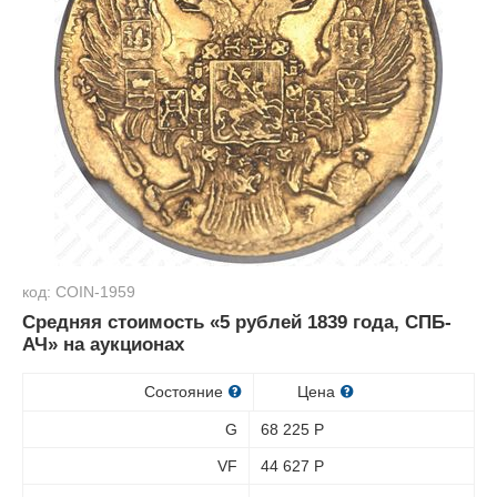
код: COIN-1959
Средняя стоимость «5 рублей 1839 года, СПБ-
АЧ» на аукционах
Состояние
Цена
G
68 225
Р
VF
44 627
Р