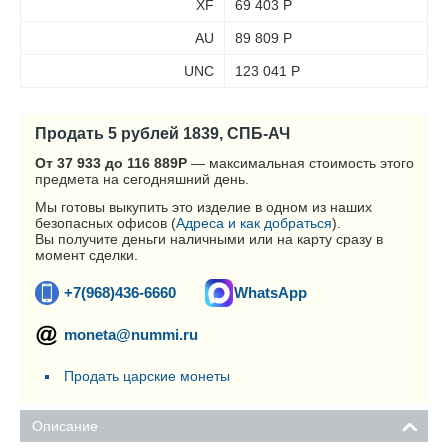
XF
69 403
Р
AU
89 809
Р
UNC
123 041
Р
Продать 5 рублей 1839, СПБ-АЧ
От 37 933 до 116 889
Р
— максимальная стоимость этого
предмета на сегодняшний день.
Мы готовы выкупить это изделие в одном из наших
безопасных офисов (
Адреса и как добраться
).
Вы получите деньги наличными или на карту сразу в
момент сделки.
+7(968)436-6660
WhatsApp
moneta@nummi.ru
Продать царские монеты
Описание