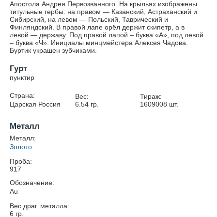
Апостола Андрея Первозванного. На крыльях изображены
титульные гербы: на правом — Казанский, Астраханский и
Сибирский, на левом — Польский, Таврический и
Финляндский. В правой лапе орёл держит скипетр, а в
левой — державу. Под правой лапой – буква «А», под левой
– буква «Ч». Инициалы минцмейстера Алексея Чадова.
Буртик украшен зубчиками.
Гурт
пунктир
Страна:
Вес:
Тираж:
Царская Россия
6.54
гр.
1609008
шт.
Металл
Металл:
Золото
Проба:
917
Обозначение:
Au
Вес драг. металла:
6
гр.