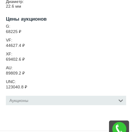
Диаметр:
22.6
мм
Цены аукционов
G:
68225
₽
VF:
44627.4
₽
XF:
69402.6
₽
AU:
89809.2
₽
UNC:
123040.8
₽
Аукционы