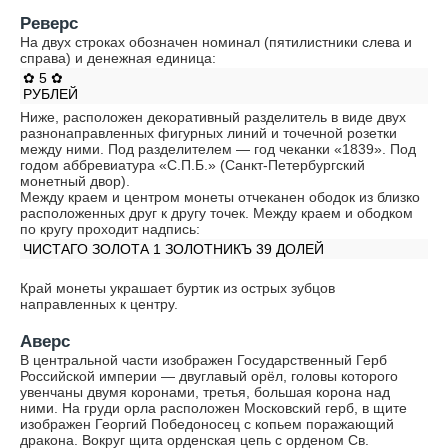
Реверс
На двух строках обозначен номинал (пятилистники слева и
справа) и денежная единица:
✿ 5 ✿
РУБЛЕЙ
Ниже, расположен декоративный разделитель в виде двух
разнонаправленных фигурных линий и точечной розетки
между ними. Под разделителем — год чеканки «1839». Под
годом аббревиатура «С.П.Б.» (Санкт-Петербургский
монетный двор).
Между краем и центром монеты отчеканен ободок из близко
расположенных друг к другу точек. Между краем и ободком
по кругу проходит надпись:
ЧИСТАГО ЗОЛОТА 1 ЗОЛОТНИКЪ 39 ДОЛЕЙ
Край монеты украшает буртик из острых зубцов
направленных к центру.
Аверс
В центральной части изображен Государственный Герб
Российской империи — двуглавый орёл, головы которого
увенчаны двумя коронами, третья, большая корона над
ними. На груди орла расположен Московский герб, в щите
изображен Георгий Победоносец с копьем поражающий
дракона. Вокруг щита орденская цепь с орденом Св.