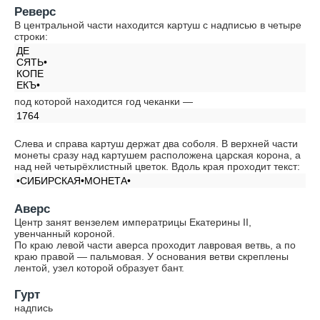
Реверс
В центральной части находится картуш с надписью в четыре
строки:
ДЕ
СЯТЬ•
КОПЕ
ЕКЪ•
под которой находится год чеканки —
1764
Слева и справа картуш держат два соболя. В верхней части
монеты сразу над картушем расположена царская корона, а
над ней четырёхлистный цветок. Вдоль края проходит текст:
•СИБИРСКАЯ•МОНЕТА•
Аверс
Центр занят вензелем императрицы Екатерины II,
увенчанный короной.
По краю левой части аверса проходит лавровая ветвь, а по
краю правой — пальмовая. У основания ветви скреплены
лентой, узел которой образует бант.
Гурт
надпись