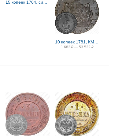
15 копеек 1764, сибирские, портрет на лицевой стороне
10 копеек 1781, КМ, сибирская монета
1 682
₽
—
53 522
₽