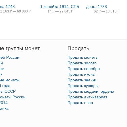
нга 1748
1 копейка 1914, СПБ
денга 1738
52 163
₽
—
60 000
₽
14
₽
—
29 845
₽
62
₽
—
13 815
₽
е группы монет
Продать
лей России
Продать монеты
ей
Продать золото
йки
Продать серебро
ек
Продать иконы
тые монеты
Продать значки
9 года
Продать купюры
ты СССР
Продать медали, ордена
онеты России
Продать антиквариат
2014
Продать евро
анка