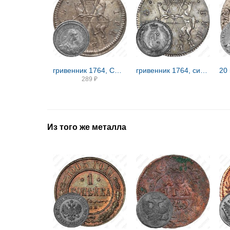
гривенник 1764, СПБ-TI, сибирские, портрет на лицевой стороне
гривенник 1764, сибирские, вензель на лицевой стороне
289
₽
Из того же металла