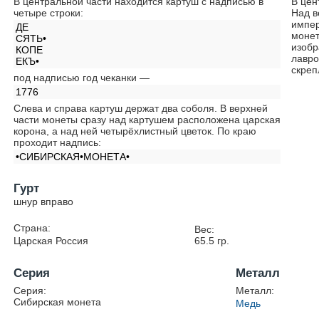
В центральной части находится картуш с надписью в
В цен
четыре строки:
Над в
импер
ДЕ
монет
СЯТЬ•
изобр
КОПЕ
лавро
ЕКЪ•
скреп
под надписью год чеканки —
1776
Слева и справа картуш держат два соболя. В верхней
части монеты сразу над картушем расположена царская
корона, а над ней четырёхлистный цветок. По краю
проходит надпись:
•СИБИРСКАЯ•МОНЕТА•
Гурт
шнур вправо
Страна:
Вес:
Царская Россия
65.5
гр.
Серия
Металл
Серия:
Металл:
Сибирская монета
Медь