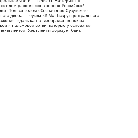
тральной части — вензель Екатерины II.
ензелем расположена корона Российской
ии. Под вензелем обозначение Сузунского
ного двора — буквы «К М». Вокруг центрального
ажения, вдоль канта, изображён венок из
вой и пальмовой ветви, которые у основания
лены лентой. Узел ленты образует бант.