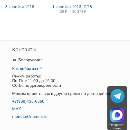
3 копейки 1916
1 копейка 1913, СПБ
29
₽
—
80 278
₽
Контакты
Белорусская
Как добраться?
Режим работы:
Пн-Пт c 11.00 до 19.00
Сб-Вс по договорённости
Можем принять вас в другое время по договорённости.
+7(968)436-6660
MAX
moneta@nummi.ru
Отправить
фото