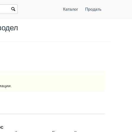
Каталог
Продать
водел
мации.
рс