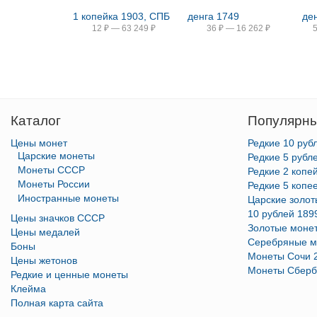
1 копейка 1903, СПБ
денга 1749
де
12
₽
—
63 249
₽
36
₽
—
16 262
₽
Каталог
Популярны
Цены монет
Редкие 10 руб
Царские монеты
Редкие 5 рубл
Монеты СССР
Редкие 2 копе
Монеты России
Редкие 5 копе
Иностранные монеты
Царские золо
10 рублей 189
Цены значков СССР
Золотые моне
Цены медалей
Серебряные м
Боны
Монеты Сочи 
Цены жетонов
Монеты Сберб
Редкие и ценные монеты
Клейма
Полная карта сайта