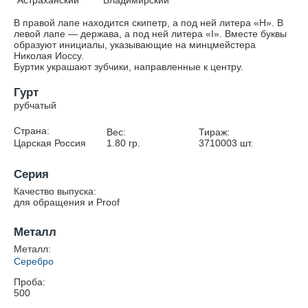
Астраханский
Владимирский
В правой лапе находится скипетр, а под ней литера «Н». В
левой лапе — держава, а под ней литера «I». Вместе буквы
образуют инициалы, указывающие на минцмейстера
Николая Иоссу.
Буртик украшают зубчики, направленные к центру.
Гурт
рубчатый
Страна:
Вес:
Тираж:
Царская Россия
1.80
гр.
3710003
шт.
Серия
Качество выпуска:
для обращения и Proof
Металл
Металл:
Серебро
Проба:
500