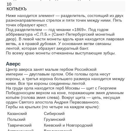
10
КОПѢЕКЪ
Ниже находится элемент — разделитель, состоящий из двух
разнонаправленных стрелок и пяти точек между ними. Пять
точек образуют крест.
Под разделителем — год чеканки «1869». Под годом
аббревиатура «С.П.Б.» (Санкт-Петербургский монетный
двор). В левой части монеты вдоль края находится лавровая
ветвь, а в правой дубовая. У основания ветви связаны
лентой, которая образует аккуратный бант.
По всему краю монеты отчеканены выступающие зубцы.
Аверс
Центр аверса занят малым гербом Российской
империи — двуглавым орлом. Обе головы орла несут
короны, а третья корона большего размера находится между
ними. Все три короны соединены лентой.
На груди орла находится герб Москвы — щит с Георгием
Победоносцем верхом на коне, поражающим змия длинным
копьём (голова змия слева). Вокруг щита — цепь, несущая
орден Святого апостола Андрея Первозванного.
Гербы на крыльях (по четыре на каждом крыле):
Казанский
Сибирский
Польский
Грузинский
Таврический
Киевский и Новгородский