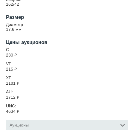
162/42
Размер
Диаметр:
17.6
мм
Цены аукционов
G:
230
₽
VF:
215
₽
XF:
1181
₽
AU:
1712
₽
UNC:
4634
₽
Аукционы