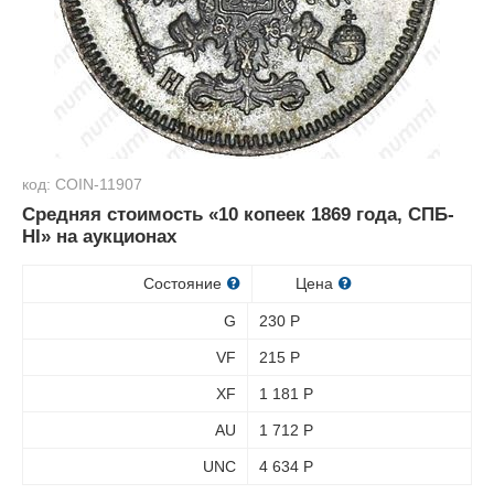
код: COIN-11907
Средняя стоимость «10 копеек 1869 года, СПБ-
HI» на аукционах
Состояние
Цена
G
230
Р
VF
215
Р
XF
1 181
Р
AU
1 712
Р
UNC
4 634
Р