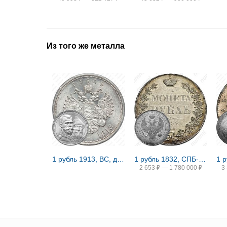
Из того же металла
1 рубль 1913, ВС, дом Романовых
1 рубль 1832, СПБ-НГ, венок 8 звеньев
2 653
₽
—
1 780 000
₽
3