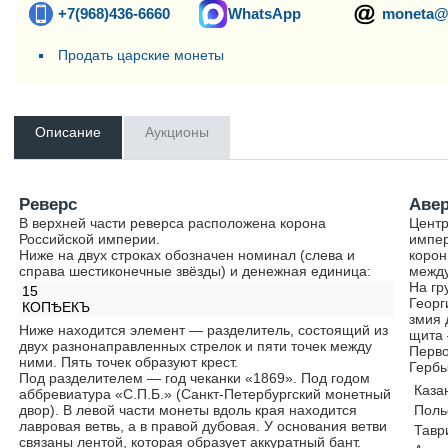
+7(968)436-6660
WhatsApp
moneta@
Продать царские монеты
Описание
Аукционы
Реверс
Аве
В верхней части реверса расположена корона
Центр
Российской империи.
импер
Ниже на двух строках обозначен номинал (слева и
корон
справа шестиконечные звёзды) и денежная единица:
между
На гр
15
Георг
КОПѢЕКЪ
змия 
Ниже находится элемент — разделитель, состоящий из
щита 
двух разнонаправленных стрелок и пяти точек между
Перво
ними. Пять точек образуют крест.
Гербы
Под разделителем — год чеканки «1869». Под годом
Каза
аббревиатура «С.П.Б.» (Санкт-Петербургский монетный
двор). В левой части монеты вдоль края находится
Поль
лавровая ветвь, а в правой дубовая. У основания ветви
Тавр
связаны лентой, которая образует аккуратный бант.