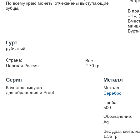
Астр
По всему краю монеты отчеканены выступающие
зубцы.
В пра
«Н». 
Вмест
минцм
Бурти
Гурт
рубчатый
Страна:
Вес:
Царская Россия
2.70
гр.
Серия
Металл
Качество выпуска:
Металл:
для обращения и Proof
Серебро
Проба:
500
Обозначение:
Ag
Вес драг. металла
1.35
гр.