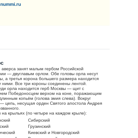
nummi.ru
рс
 аверса занят малым гербом Российской
ии — двуглавым орлом. Обе головы орла несут
ы, а третья корона большего размера находится
 ними. Все три короны соединены лентой.
уди орла находится герб Москвы — щит с
ием Победоносцем верхом на коне, поражающим
длинным копьём (голова змия слева). Вокруг
— цепь, несущая орден Святого апостола Андрея
званного.
 на крыльях (по четыре на каждом крыле):
нский
Сибирский
ский
Грузинский
ический
Киевский и Новгородский