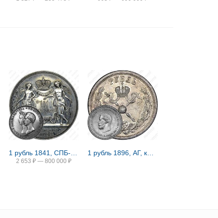
1 рубль 1841, СПБ-HI, свадьба Александра Николаевича
1 рубль 1896, АГ, коронация Николая II
2 653
₽
—
800 000
₽