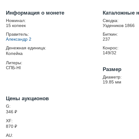
Информация о монете
Каталожные 
Номинал:
Сводка:
15 копеек
Уздеников 1866
Правитель:
Биткин:
Александр 2
237
Денежная единица:
Конрос:
149/32
Копейка
Литеры:
СПБ-HI
Размер
Диаметр:
19.85
мм
Цены аукционов
G:
346
₽
XF:
870
₽
AU: