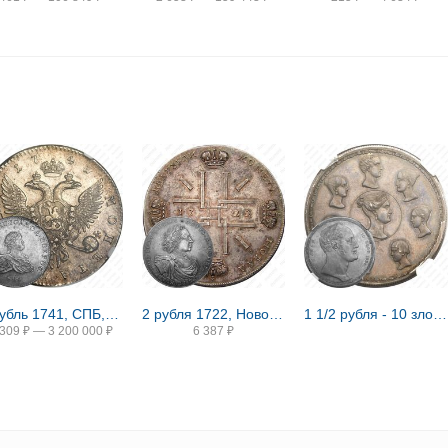
1 рубль 1741, СПБ, Иоанн, гурт надпись
2 рубля 1722, Новодел
1 1/2 рубля - 10 злотых 1836, семейный, П. У., Новодел
 309
₽
—
3 200 000
₽
6 387
₽