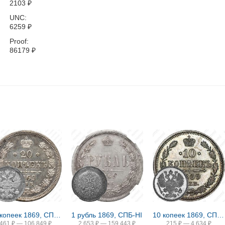
2103
₽
UNC:
6259
₽
Proof:
86179
₽
20 копеек 1869, СПБ-HI
1 рубль 1869, СПБ-НІ
10 копеек 1869, СПБ-HI
461
₽
—
106 849
₽
2 653
₽
—
159 443
₽
215
₽
—
4 634
₽