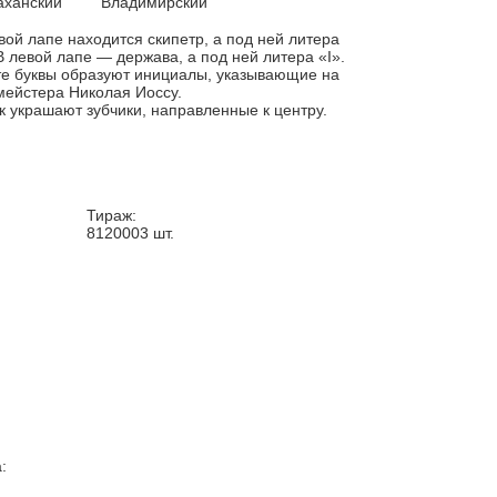
аханский
Владимирский
вой лапе находится скипетр, а под ней литера
В левой лапе — держава, а под ней литера «I».
е буквы образуют инициалы, указывающие на
ейстера Николая Иоссу.
к украшают зубчики, направленные к центру.
Тираж:
8120003
шт.
: