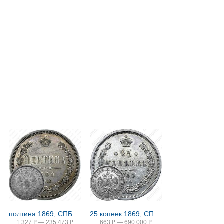
полтина 1869, СПБ-HI
25 копеек 1869, СПБ-НІ
1 327
₽
—
235 473
₽
663
₽
—
690 000
₽