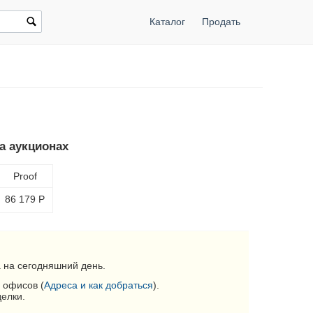
Каталог
Продать
на аукционах
Proof
86 179
Р
 на сегодняшний день.
 офисов (
Адреса и как добраться
).
делки.