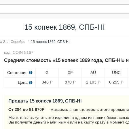
15 копеек 1869, СПБ-HI
а 2
/
Серебро
/
15 копеек 1869, СПБ-HI
код: COIN-8167
Средняя стоимость «15 копеек 1869 года, СПБ-HI» 
Состояние
G
XF
AU
UNC
346
Р
870
Р
2 103
Р
6 259
Р
Цена
Продать 15 копеек 1869, СПБ-HI
От 294 до 81 870
Р
— максимальная стоимость этого предмета
Мы готовы выкупить это изделие в одном из наших безопасных
Вы получите деньги наличными или на карту сразу в момент с