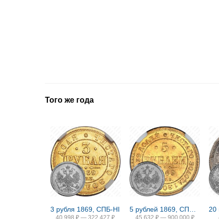
Того же года
3 рубля 1869, СПБ-НІ
5 рублей 1869, СПБ-НІ
40 998
₽
—
322 427
₽
45 632
₽
—
900 000
₽