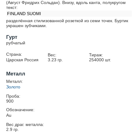
(Август Фридрих Сольдан). Внизу, вдоль канта, полукругом
текст:
FINLAND SUOMI
разделённая стилизованной розеткой из семи точек. Буртик
украшен зубчиками.
Гурт
рубчатый
Страна:
Вес:
Тираж:
Царская Россия
3.23
гр.
254000
шт.
Металл
Металл:
Золото
Проба:
900
Обозначение:
Au
Вес драг. металла:
2.9
гр.