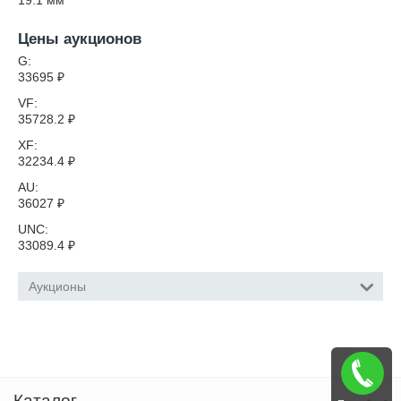
19.1
мм
Цены аукционов
G:
33695
₽
VF:
35728.2
₽
XF:
32234.4
₽
AU:
36027
₽
UNC:
33089.4
₽
Аукционы
Каталог