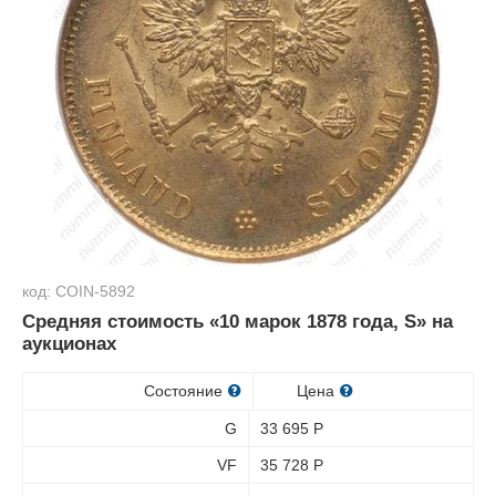
код: COIN-5892
Средняя стоимость «10 марок 1878 года, S» на
аукционах
Состояние
Цена
G
33 695
Р
VF
35 728
Р