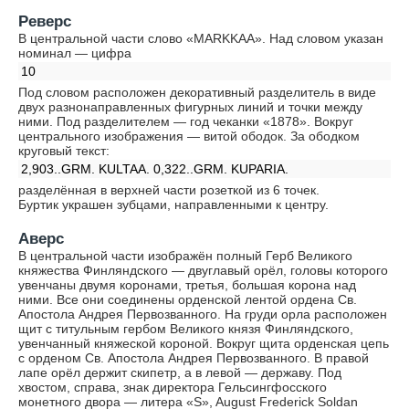
Реверс
В центральной части слово «MARKKAA». Над словом указан
номинал — цифра
10
Под словом расположен декоративный разделитель в виде
двух разнонаправленных фигурных линий и точки между
ними. Под разделителем — год чеканки «1878». Вокруг
центрального изображения — витой ободок. За ободком
круговый текст:
2,903..GRM. KULTAA. 0,322..GRM. KUPARIA.
разделённая в верхней части розеткой из 6 точек.
Буртик украшен зубцами, направленными к центру.
Аверс
В центральной части изображён полный Герб Великого
княжества Финляндского — двуглавый орёл, головы которого
увенчаны двумя коронами, третья, большая корона над
ними. Все они соединены орденской лентой ордена Св.
Апостола Андрея Первозванного. На груди орла расположен
щит с титульным гербом Великого князя Финляндского,
увенчанный княжеской короной. Вокруг щита орденская цепь
с орденом Св. Апостола Андрея Первозванного. В правой
лапе орёл держит скипетр, а в левой — державу. Под
хвостом, справа, знак директора Гельсингфосского
монетного двора — литера «S», August Frederick Soldan