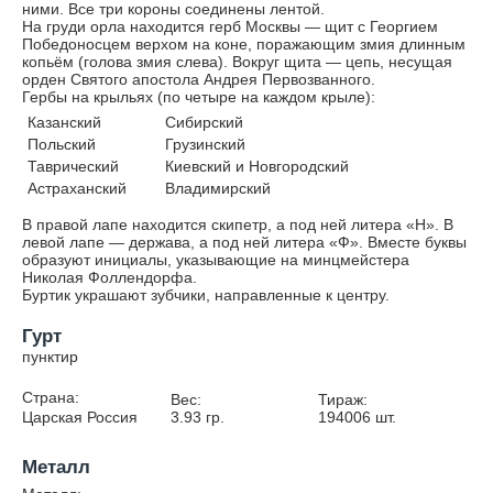
ними. Все три короны соединены лентой.
На груди орла находится герб Москвы — щит с Георгием
Победоносцем верхом на коне, поражающим змия длинным
копьём (голова змия слева). Вокруг щита — цепь, несущая
орден Святого апостола Андрея Первозванного.
Гербы на крыльях (по четыре на каждом крыле):
Казанский
Сибирский
Польский
Грузинский
Таврический
Киевский и Новгородский
Астраханский
Владимирский
В правой лапе находится скипетр, а под ней литера «Н». В
левой лапе — держава, а под ней литера «Ф». Вместе буквы
образуют инициалы, указывающие на минцмейстера
Николая Фоллендорфа.
Буртик украшают зубчики, направленные к центру.
Гурт
пунктир
Страна:
Вес:
Тираж:
Царская Россия
3.93
гр.
194006
шт.
Металл