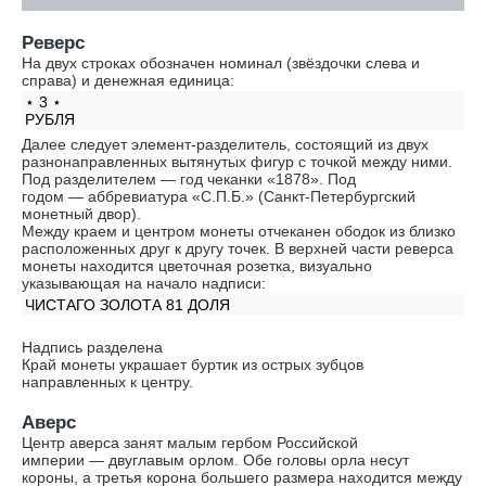
Реверс
На двух строках обозначен номинал (звёздочки слева и
справа) и денежная единица:
⋆ 3 ⋆
РУБЛЯ
Далее следует элемент-разделитель, состоящий из двух
разнонаправленных вытянутых фигур с точкой между ними.
Под разделителем — год чеканки «1878». Под
годом — аббревиатура «С.П.Б.» (Санкт-Петербургский
монетный двор).
Между краем и центром монеты отчеканен ободок из близко
расположенных друг к другу точек. В верхней части реверса
монеты находится цветочная розетка, визуально
указывающая на начало надписи:
ЧИСТАГО ЗОЛОТА 81 ДОЛЯ
Надпись разделена
Край монеты украшает буртик из острых зубцов
направленных к центру.
Аверс
Центр аверса занят малым гербом Российской
империи — двуглавым орлом. Обе головы орла несут
короны, а третья корона большего размера находится между