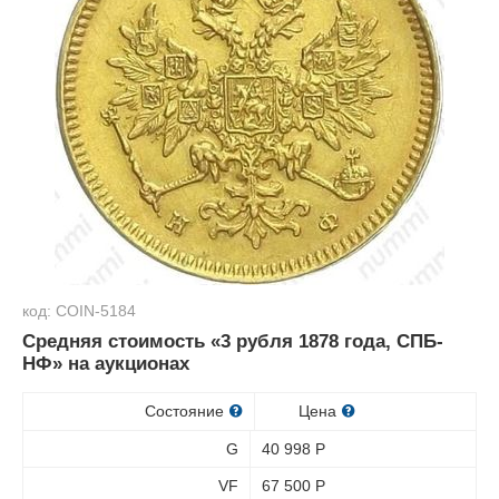
код: COIN-5184
Средняя стоимость «3 рубля 1878 года, СПБ-
НФ» на аукционах
Состояние
Цена
G
40 998
Р
VF
67 500
Р