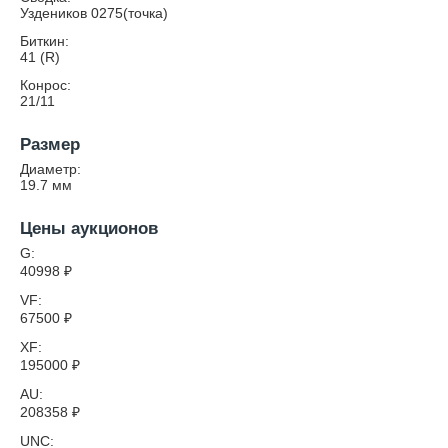
Уздеников 0275(точка)
Биткин:
41 (R)
Конрос:
21/11
Размер
Диаметр:
19.7
мм
Цены аукционов
G:
40998
₽
VF:
67500
₽
XF:
195000
₽
AU:
208358
₽
UNC: