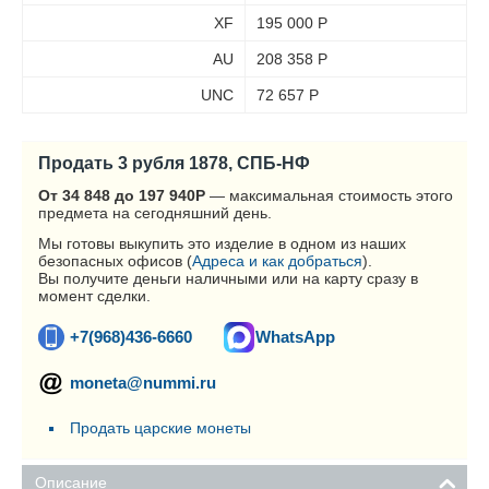
XF
195 000
Р
AU
208 358
Р
UNC
72 657
Р
Продать 3 рубля 1878, СПБ-НФ
От 34 848 до 197 940
Р
— максимальная стоимость этого
предмета на сегодняшний день.
Мы готовы выкупить это изделие в одном из наших
безопасных офисов (
Адреса и как добраться
).
Вы получите деньги наличными или на карту сразу в
момент сделки.
+7(968)436-6660
WhatsApp
moneta@nummi.ru
Продать царские монеты
Описание