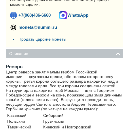
момент сделки.
+7(968)436-6660
WhatsApp
moneta@nummi.ru
Продать царские монеты
Описание
Реверс
Центр реверса занят малым гербом Российской
империи — двуглавым орлом, обе головы которого несут
короны. Третья корона большего размера находится над и
между головами орла. Все три короны соединены лентой.
На груди орла находится герб Москвы — щит с Георгием
Победоносцем верхом на коне, поражающим змия длинным
копьём (голова змия слева). Вокруг щита проходит цепь,
несущая орден Святого апостола Андрея Первозванного.
Гербы на крыльях (по четыре на каждом крыле):
Казанский
Сибирский
Польский
Грузинский
Таврический
Киевский и Новгородский