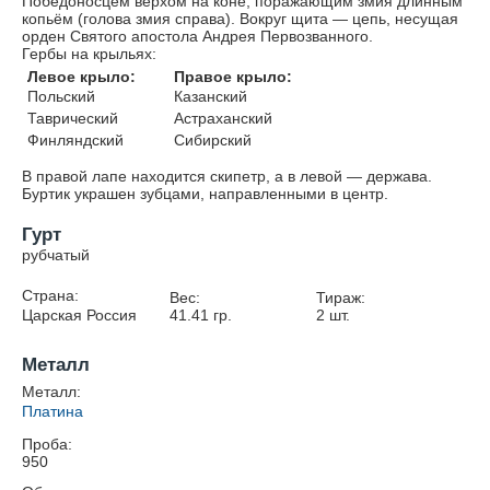
Победоносцем верхом на коне, поражающим змия длинным
копьём (голова змия справа). Вокруг щита — цепь, несущая
орден Святого апостола Андрея Первозванного.
Гербы на крыльях:
Левое крыло:
Правое крыло:
Польский
Казанский
Таврический
Астраханский
Финляндский
Сибирский
В правой лапе находится скипетр, а в левой — держава.
Буртик украшен зубцами, направленными в центр.
Гурт
рубчатый
Страна:
Вес:
Тираж:
Царская Россия
41.41
гр.
2
шт.
Металл
Металл:
Платина
Проба:
950