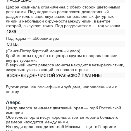
НАСЕРЕБРО
Цифра номинала ограниченна с обеих сторон цветочными
розетками. Под надписью расположен декоративный
разделитель в виде двух разнонаправленных фигурных
линий и небольшой окружности между ними, в центре
которой, выпуклая точка. Под разделителем — год чеканки
1839.
Под годом — аббревиатура
С.П.Б.
(Санкт-Петербургский монетный двор).
Край монеты отделён от центра кругом с направленными
внутрь зубцами.
В верхней части реверса монеты находится четырёхлистник,
визуально указывающий на начало строки:
9 ЗОЛ• 68 ДОЛ• ЧИСТОЙ УРАЛЬСКОЙ ПЛАТИНЫ
Буртик украшен рельефными зубцами, направленными к
центру.
Аверс
Центр аверса занимает двуглавый орёл — герб Российской
империи.
Обе головы орла несут короны, а третья корона большего
размера находится между ними.
На груди орла находится герб Москвы — щит с Георгием