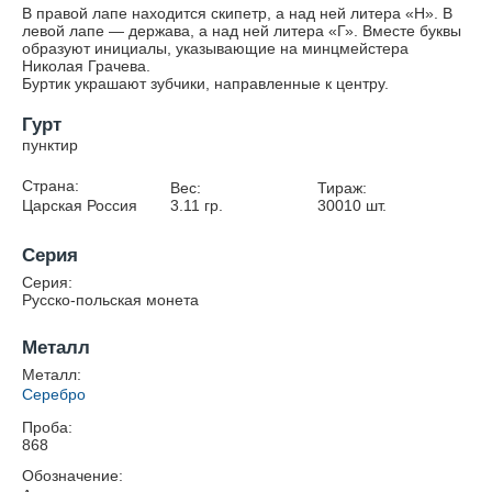
В правой лапе находится скипетр, а над ней литера «Н». В
левой лапе — держава, а над ней литера «Г». Вместе буквы
образуют инициалы, указывающие на минцмейстера
Николая Грачева.
Буртик украшают зубчики, направленные к центру.
Гурт
пунктир
Страна:
Вес:
Тираж:
Царская Россия
3.11
гр.
30010
шт.
Серия
Серия:
Русско-польская монета
Металл
Металл:
Серебро
Проба:
868
Обозначение: