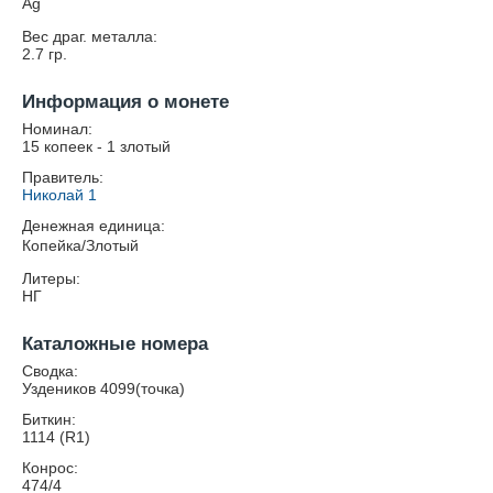
Ag
Вес драг. металла:
2.7
гр.
Информация о монете
Номинал:
15 копеек - 1 злотый
Правитель:
Николай 1
Денежная единица:
Копейка/Злотый
Литеры:
НГ
Каталожные номера
Сводка:
Уздеников 4099(точка)
Биткин:
1114 (R1)
Конрос:
474/4