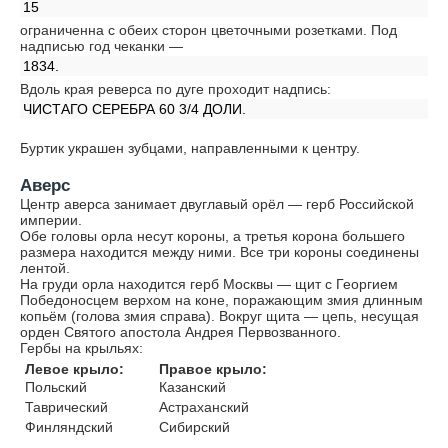
15
ограниченна с обеих сторон цветочными розетками. Под
надписью год чеканки —
1834.
Вдоль края реверса по дуге проходит надпись:
ЧИСТАГО СЕРЕБРА 60 3/4 ДОЛИ.
Буртик украшен зубцами, направленными к центру.
Аверс
Центр аверса занимает двуглавый орёл — герб Российской
империи.
Обе головы орла несут короны, а третья корона большего
размера находится между ними. Все три короны соединены
лентой.
На груди орла находится герб Москвы — щит с Георгием
Победоносцем верхом на коне, поражающим змия длинным
копьём (голова змия справа). Вокруг щита — цепь, несущая
орден Святого апостола Андрея Первозванного.
Гербы на крыльях:
Левое крыло:
Правое крыло:
Польский
Казанский
Таврический
Астраханский
Финляндский
Сибирский