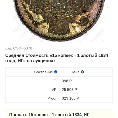
код: COIN-6078
Средняя стоимость «15 копеек - 1 злотый 1834
года, НГ» на аукционах
Состояние
Цена
G
398
Р
VF
25 505
Р
Proof
323 108
Р
Продать 15 копеек - 1 злотый 1834, НГ