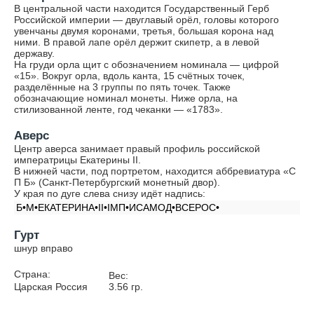
В центральной части находится Государственный Герб
Российской империи — двуглавый орёл, головы которого
увенчаны двумя коронами, третья, большая корона над
ними. В правой лапе орёл держит скипетр, а в левой
державу.
На груди орла щит с обозначением номинала — цифрой
«15». Вокруг орла, вдоль канта, 15 счётных точек,
разделённые на 3 группы по пять точек. Также
обозначающие номинал монеты. Ниже орла, на
стилизованной ленте, год чеканки — «1783».
Аверс
Центр аверса занимает правый профиль российской
императрицы Екатерины II.
В нижней части, под портретом, находится аббревиатура «С
П Б» (Санкт-Петербургский монетный двор).
У края по дуге слева снизу идёт надпись:
Б•М•ЕКАТЕРИНА•II•IМП•ИСАМОД•ВСЕРОС•
Гурт
шнур вправо
Страна:
Вес:
Царская Россия
3.56
гр.