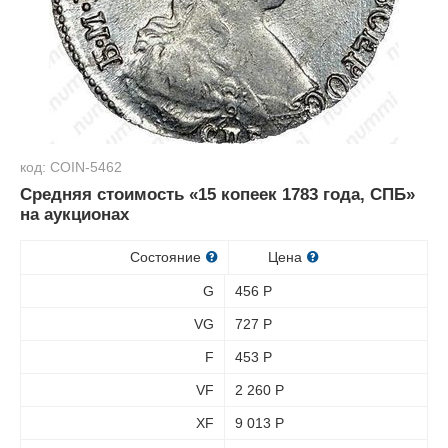
код: COIN-5462
Средняя стоимость «15 копеек 1783 года, СПБ»
на аукционах
Состояние
Цена
G
456
Р
VG
727
Р
F
453
Р
VF
2 260
Р
XF
9 013
Р