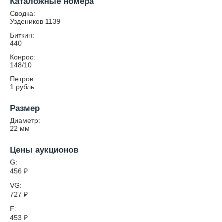
Каталожные номера
Сводка:
Уздеников 1139
Биткин:
440
Конрос:
148/10
Петров:
1 рубль
Размер
Диаметр:
22
мм
Цены аукционов
G:
456
₽
VG:
727
₽
F:
453
₽