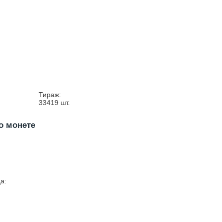
Тираж:
33419
шт.
о монете
а: