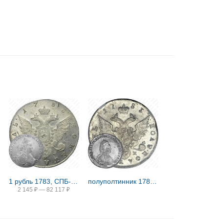
1 рубль 1783, СПБ-TI-ИЗ
полуполтинник 1783, СПБ-ММ
2 145
₽
—
82 117
₽