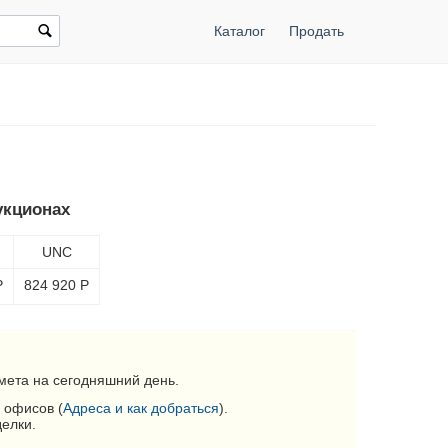
Каталог
Продать
укционах
UNC
Р
824 920
Р
мета на сегодняшний день.
 офисов (
Адреса и как добраться
).
делки.