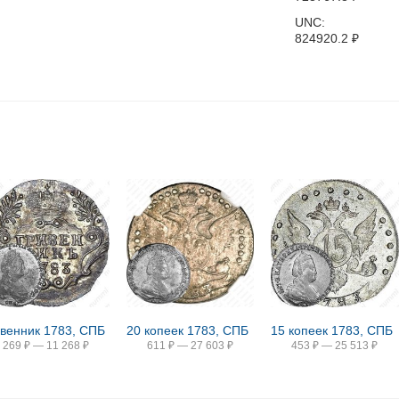
UNC:
824920.2
₽
ивенник 1783, СПБ
20 копеек 1783, СПБ
15 копеек 1783, СПБ
269
₽
—
11 268
₽
611
₽
—
27 603
₽
453
₽
—
25 513
₽