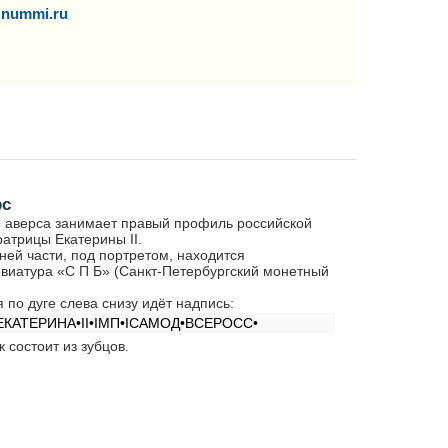
nummi.ru
рс
 аверса занимает правый профиль российской
атрицы Екатерины II.
ней части, под портретом, находится
виатура «С П Б» (Санкт-Петербургский монетный
.
я по дуге слева снизу идёт надпись:
ЕКАТЕРИНА•II•IМП•IСАМОД•ВСЕРОСС•
к состоит из зубцов.