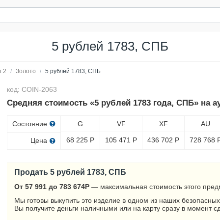
5 рублей 1783, СПБ
 2
/
Золото
/
5 рублей 1783, СПБ
код: COIN-2063
Средняя стоимость «5 рублей 1783 года, СПБ» на а
Состояние
G
VF
XF
AU
68 225
Р
105 471
Р
436 702
Р
728 768
Цена
Продать 5 рублей 1783, СПБ
От 57 991 до 783 674
Р
— максимальная стоимость этого пред
Мы готовы выкупить это изделие в одном из наших безопасных
Вы получите деньги наличными или на карту сразу в момент с