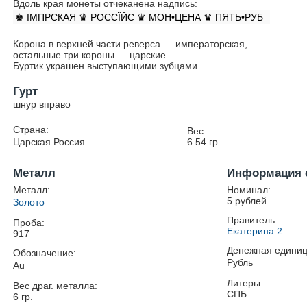
Вдоль края монеты отчеканена надпись:
♚ IМПРСКАЯ ♛ РОССÏЙС ♛ МОН•ЦЕНА ♛ ПЯТЬ•РУБ
Корона в верхней части реверса — императорская,
остальные три короны — царские.
Буртик украшен выступающими зубцами.
Гурт
шнур вправо
Страна:
Вес:
Царская Россия
6.54
гр.
Металл
Информация 
Металл:
Номинал:
5 рублей
Золото
Правитель:
Проба:
Екатерина 2
917
Денежная единиц
Обозначение:
Рубль
Au
Литеры:
Вес драг. металла:
СПБ
6
гр.