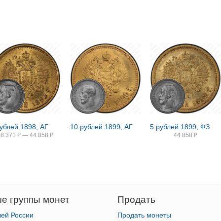
рублей 1898, АГ
10 рублей 1899, АГ
5 рублей 1899, ФЗ
38 371
₽
—
44 858
₽
44 858
₽
е группы монет
Продать
лей России
Продать монеты