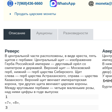
+7(968)436-6660
WhatsApp
moneta@
Продать царские монеты
Описание
Аукционы
Разновидности
Реверс
Аве
В центральной части расположены, в виде креста, пять
Центр
щитов с гербами. Центральный щит — изображение
импер
Герба Российской империи — двуглавый орёл со
В ниж
скипетром и державой. Верхний щит — Московский
аббре
герб, нижний — герб царства Сибирского. Щит
двор)
слева — герб царства Астраханского, справа — царства
У кра
Казанского. Верхний щит венчает императорская
Б•М•
корона, три других щита венчают царские короны.
Бурти
Между круговыми гербами — четыре маленькие розы,
над ними цифры в годе выпуска:
1
«7», «8»,
3