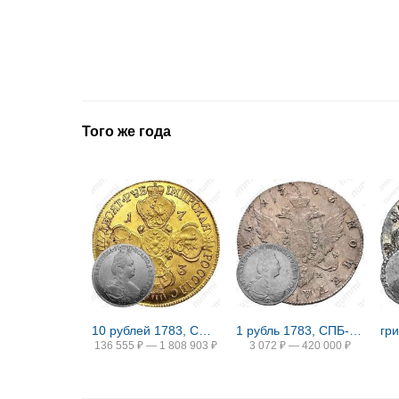
Того же года
10 рублей 1783, СПБ-TI
1 рубль 1783, СПБ-TI-ММ
гр
136 555
₽
—
1 808 903
₽
3 072
₽
—
420 000
₽