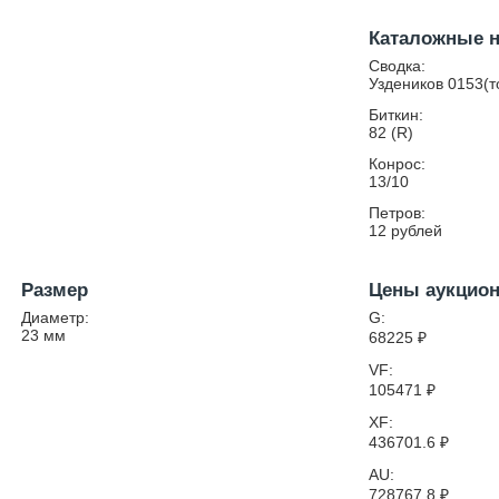
Каталожные 
Сводка:
Уздеников 0153(т
Биткин:
82 (R)
Конрос:
13/10
Петров:
12 рублей
Размер
Цены аукцио
Диаметр:
G:
23
мм
68225
₽
VF:
105471
₽
XF:
436701.6
₽
AU:
728767.8
₽