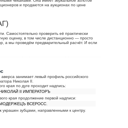
анными чеканами. Она имеет зеркальное золотое
кционеров и продаются на аукционах по цене
АГ)
сти. Самостоятельно проверить её практически
ную оценку, в том числе дистанционно — просто
p, а мы проведём предварительный расчёт. И если
рс
 аверса занимает левый профиль российского
атора Николая II.
ого края по дуге проходит надпись:
 НИКОЛАЙ II ИМПЕРАТОРЪ
вого края продолжение первой надписи:
АМОДЕРЖЕЦЪ ВСЕРОСС.
к украшен зубцами, направленными к центру.