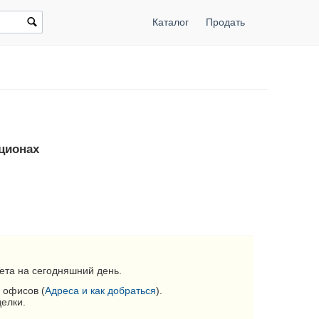
Каталог
Продать
кционах
ета на сегодняшний день.
 офисов (
Адреса и как добраться
).
делки.