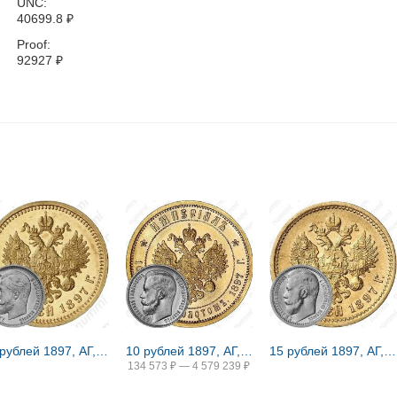
UNC:
40699.8
₽
Proof:
92927
₽
15 рублей 1897, АГ, РОСС, малая голова
10 рублей 1897, АГ, империал
15 рублей 1897, АГ, РОСС, большая голова
134 573
₽
—
4 579 239
₽