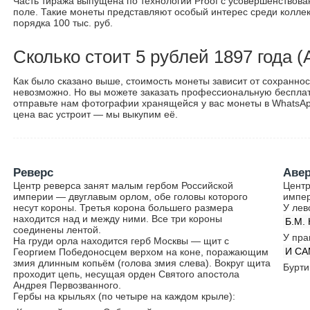
Часть тиража выпущена по технологии Proof с усовершенствов
поле. Такие монеты представляют особый интерес среди колле
порядка 100 тыс. руб.
Сколько стоит 5 рублей 1897 года (
Как было сказано выше, стоимость монеты зависит от сохранно
невозможно. Но вы можете заказать профессиональную бесплат
отправьте нам фотографии хранящейся у вас монеты в WhatsAp
цена вас устроит — мы выкупим её.
Реверс
Аве
Центр реверса занят малым гербом Российской
Центр
империи — двуглавым орлом, обе головы которого
импер
несут короны. Третья корона большего размера
У лев
находится над и между ними. Все три короны
Б.М.
соединены лентой.
У пра
На груди орла находится герб Москвы — щит с
И С
Георгием Победоносцем верхом на коне, поражающим
змия длинным копьём (голова змия слева). Вокруг щита
Бурти
проходит цепь, несущая орден Святого апостола
Андрея Первозванного.
Гербы на крыльях (по четыре на каждом крыле):