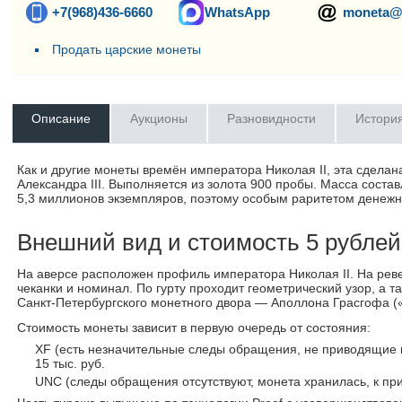
+7(968)436-6660
WhatsApp
moneta@
Продать царские монеты
Описание
Аукционы
Разновидности
Истори
Как и другие монеты времён императора Николая II, эта сдела
Александра III. Выполняется из золота 900 пробы. Масса сост
5,3 миллионов экземпляров, поэтому особым раритетом денежны
Внешний вид и стоимость 5 рублей 
На аверсе расположен профиль императора Николая II. На рев
чеканки и номинал. По гурту проходит геометрический узор, а
Санкт-Петербургского
монетного двора — Аполлона Грасгофа («
Стоимость монеты зависит в первую очередь от состояния:
XF (есть незначительные следы обращения, не приводящие 
15 тыс. руб.
UNC (следы обращения отсутствуют, монета хранилась, к при