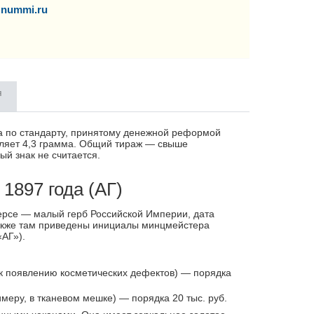
nummi.ru
я
на по стандарту, принятому денежной реформой
авляет 4,3 грамма. Общий тираж — свыше
й знак не считается.
1897 года (АГ)
ерсе — малый герб Российской Империи, дата
 также там приведены инициалы минцмейстера
АГ»).
к появлению косметических дефектов) — порядка
меру, в тканевом мешке) — порядка 20 тыс. руб.