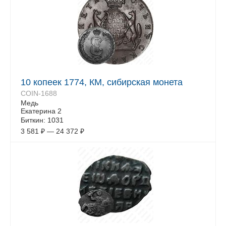
10 копеек 1774, КМ, сибирская монета
COIN-1688
Медь
Екатерина 2
Биткин: 1031
3 581
₽
—
24 372
₽