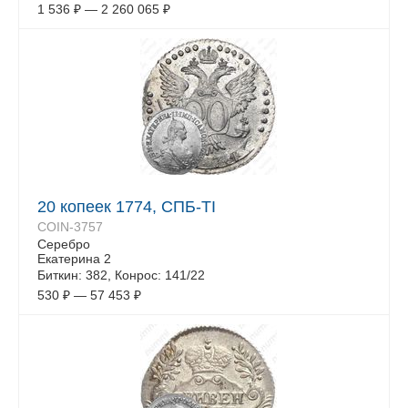
1 536
₽
—
2 260 065
₽
20 копеек 1774, СПБ-TI
COIN-3757
Серебро
Екатерина 2
Биткин: 382, Конрос: 141/22
530
₽
—
57 453
₽