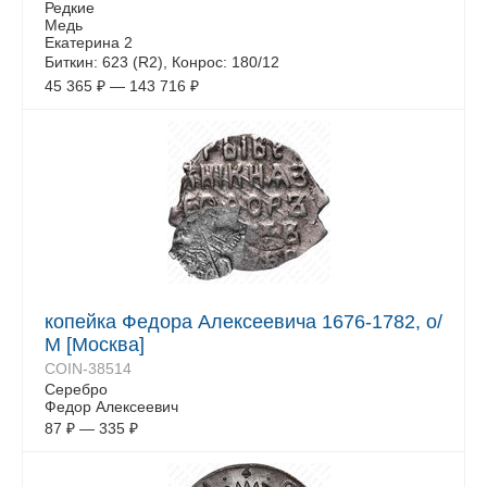
Редкие
Медь
Екатерина 2
Биткин: 623 (R2), Конрос: 180/12
45 365
₽
—
143 716
₽
копейка Федора Алексеевича 1676-1782, о/
М [Москва]
COIN-38514
Серебро
Федор Алексеевич
87
₽
—
335
₽