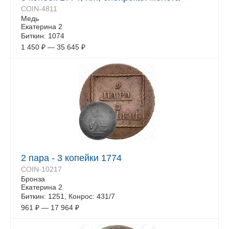
COIN-4811
Медь
Екатерина 2
Биткин: 1074
1 450
₽
—
35 645
₽
2 пара - 3 копейки 1774
COIN-10217
Бронза
Екатерина 2
Биткин: 1251, Конрос: 431/7
961
₽
—
17 964
₽