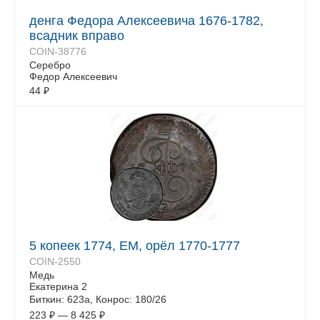
денга Федора Алексеевича 1676-1782,
всадник вправо
COIN-38776
Серебро
Федор Алексеевич
44
₽
5 копеек 1774, ЕМ, орёл 1770-1777
COIN-2550
Медь
Екатерина 2
Биткин: 623а, Конрос: 180/26
223
₽
—
8 425
₽