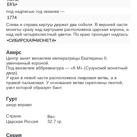
ЕКЪ•
под надписью год чеканки —
1774
Слева и справа картуш держат два соболя. В верхней части
монеты сразу над картушем расположена царская корона, а
над ней четырёхлистный цветок. По краю проходит надпись:
•СИБИРСКАЯ•МОНЕТА•
Аверс
Центр занят вензелем императрицы Екатерины II,
увенчанный короной.
Под вензелем аббревиатура — «К М» (Сузунский монетный
двор).
У края в левой части расположена лавровая ветвь, а в
правой пальмовая. У основания ветви скреплены лентой,
узел которой образует бант.
Гурт
шнур вправо
Страна:
Вес:
Царская Россия
32.7
гр.
Серия