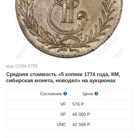
код: COIN-4793
Средняя стоимость «5 копеек 1774 года, КМ,
сибирская монета, новодел» на аукционах
Состояние
Цена
VF
576
Р
XF
46 000
Р
UNC
42 568
Р