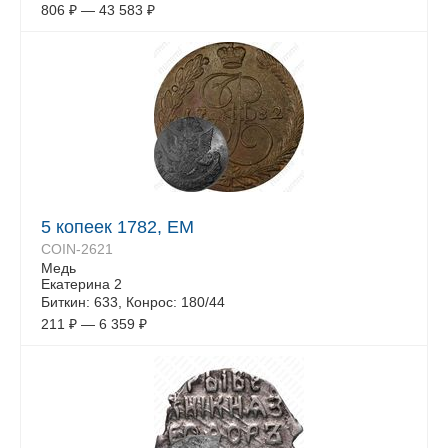
806
₽
—
43 583
₽
5 копеек 1782, ЕМ
COIN-2621
Медь
Екатерина 2
Биткин: 633, Конрос: 180/44
211
₽
—
6 359
₽