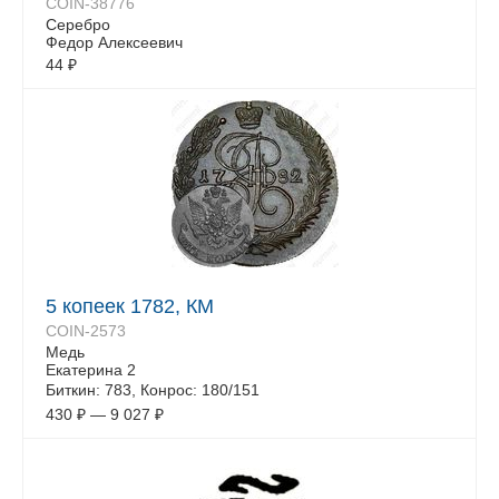
COIN-38776
Серебро
Федор Алексеевич
44
₽
5 копеек 1782, КМ
COIN-2573
Медь
Екатерина 2
Биткин: 783, Конрос: 180/151
430
₽
—
9 027
₽