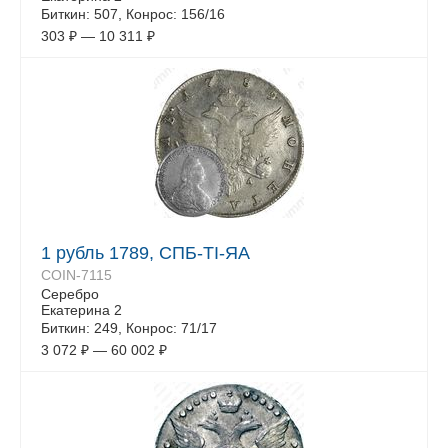
Биткин: 507, Конрос: 156/16
303
₽
—
10 311
₽
1 рубль 1789, СПБ-TI-ЯА
COIN-7115
Серебро
Екатерина 2
Биткин: 249, Конрос: 71/17
3 072
₽
—
60 002
₽