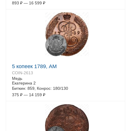
893
₽
—
16 599
₽
5 копеек 1789, АМ
COIN-2613
Медь
Екатерина 2
Биткин: 859, Конрос: 180/130
375
₽
—
14 159
₽