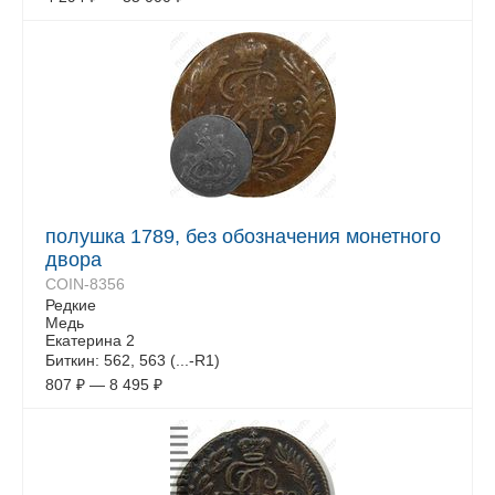
полушка 1789, без обозначения монетного
двора
COIN-8356
Редкие
Медь
Екатерина 2
Биткин: 562, 563 (...-R1)
807
₽
—
8 495
₽