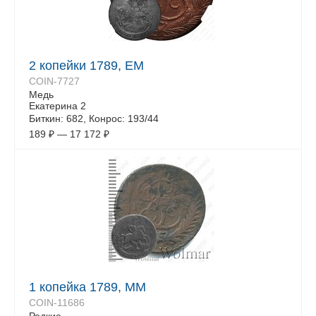
2 копейки 1789, ЕМ
COIN-7727
Медь
Екатерина 2
Биткин: 682, Конрос: 193/44
189
₽
—
17 172
₽
1 копейка 1789, ММ
COIN-11686