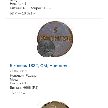
Николай 1
Биткин: 485, Конрос: 183/5
52
₽
—
18 091
₽
5 копеек 1832, СМ, Новодел
COIN-7199
Новодел, Редкие
Медь
Николай 1
Биткин: Н668 (R2)
159 653
₽