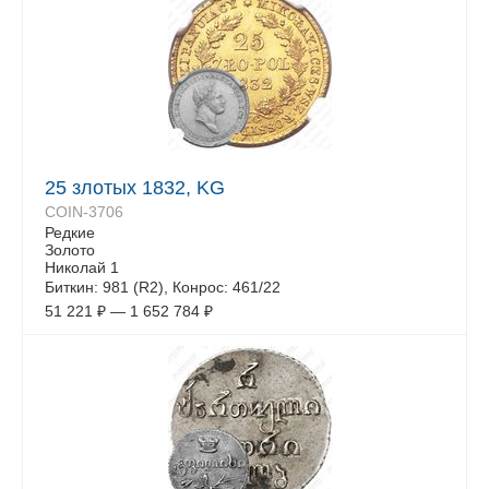
25 злотых 1832, KG
COIN-3706
Редкие
Золото
Николай 1
Биткин: 981 (R2), Конрос: 461/22
51 221
₽
—
1 652 784
₽