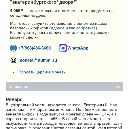
"екатеринбургского* двора*"
4 095
Р
— максимальная стоимость этого предмета на
сегодняшний день.
Мы готовы выкупить это изделие в одном из наших
безопасных офисов (
Адреса и как добраться
).
Вы получите деньги наличными или на карту сразу в
момент сделки.
+7(968)436-6660
WhatsApp
moneta@nummi.ru
Продать царские монеты
Описание
Реверс
В центральной части находится вензель Екатерины II. Над
вензелем — императорская корона. По обеим сторонам от
вензеля цифры в годе выпуска монеты: слева — «17», а в
справа вторая часть — «66». В левой части монеты по
окружности канта проходит лавровая ветвь, а в правой части
пальмовая. У основания ветви связаны лентой, узел которой