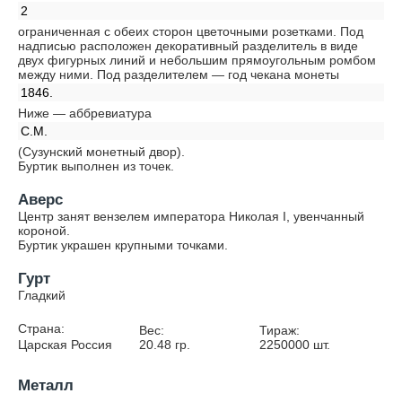
2
ограниченная с обеих сторон цветочными розетками. Под
надписью расположен декоративный разделитель в виде
двух фигурных линий и небольшим прямоугольным ромбом
между ними. Под разделителем — год чекана монеты
1846.
Ниже — аббревиатура
С.М.
(Сузунский монетный двор).
Буртик выполнен из точек.
Аверс
Центр занят вензелем императора Николая I, увенчанный
короной.
Буртик украшен крупными точками.
Гурт
Гладкий
Страна:
Вес:
Тираж:
Царская Россия
20.48
гр.
2250000
шт.
Металл