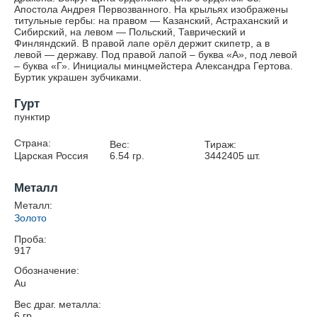
Апостола Андрея Первозванного. На крыльях изображены
титульные гербы: на правом — Казанский, Астраханский и
Сибирский, на левом — Польский, Таврический и
Финляндский. В правой лапе орёл держит скипетр, а в
левой — державу. Под правой лапой – буква «А», под левой
– буква «Г». Инициалы минцмейстера Александра Гертова.
Буртик украшен зубчиками.
Гурт
пунктир
Страна:
Вес:
Тираж:
Царская Россия
6.54
гр.
3442405
шт.
Металл
Металл:
Золото
Проба:
917
Обозначение:
Au
Вес драг. металла:
6
гр.