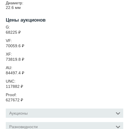
Диаметр:
22.6
мм
Цены аукционов
G:
68225
₽
VF:
70059.6
₽
XF:
73819.8
₽
AU:
84497.4
₽
UNC:
117882
₽
Proof:
627672
₽
Аукционы
Разновидности