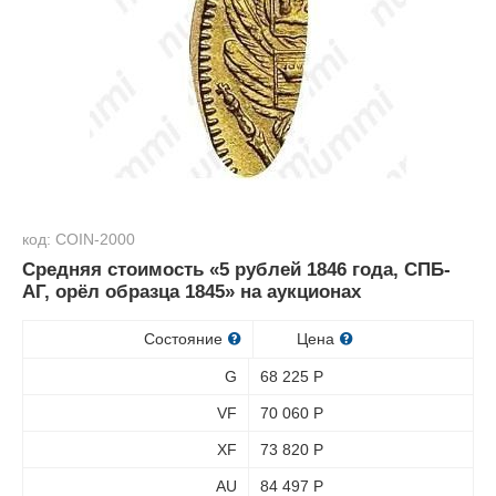
код: COIN-2000
Средняя стоимость «5 рублей 1846 года, СПБ-
АГ, орёл образца 1845» на аукционах
Состояние
Цена
G
68 225
Р
VF
70 060
Р
XF
73 820
Р
AU
84 497
Р