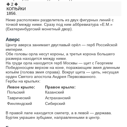
✤ 2 ✤
КОПѢЙКИ
1856.
Ниже расположен разделитель из двух фигурных линий с
точкой между ними. Сразу под ним аббревиатура «Е.М.»
(Екатеринбургский монетный двор).
Аверс
Центр аверса занимает двуглавый орёл — герб Российской
империи.
Обе головы орла несут короны, а третья корона большего
размера находится между ними.
На груди орла находится герб Москвы — щит с Георгием
Победоносцем верхом на коне, поражающим змия длинным
копьём (голова змия справа). Вокруг щита — цепь, несущая
орден Святого апостола Андрея Первозванного.
Гербы на крыльях:
Левое крыло:
Правое крыло:
Польский
Казанский
Таврический
Астраханский
Финляндский
Сибирский
В правой лапе находится скипетр, а в левой — держава.
Буртик украшен зубцами, направленными в центр.