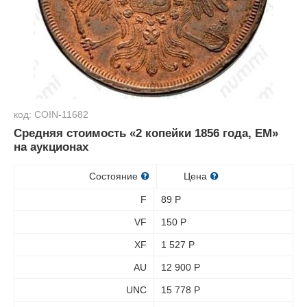
код: COIN-11682
Средняя стоимость «2 копейки 1856 года, ЕМ»
на аукционах
Состояние
Цена
F
89
Р
VF
150
Р
XF
1 527
Р
AU
12 900
Р
UNC
15 778
Р