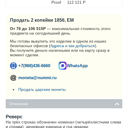
Proof
112 121
Р
Продать 2 копейки 1856, ЕМ
От 76 до 106 515
Р
— максимальная стоимость этого
предмета на сегодняшний день.
Мы готовы выкупить это изделие в одном из наших
безопасных офисов (
Адреса и как добраться
).
Вы получите деньги наличными или на карту сразу в
момент сделки.
+7(968)436-6660
WhatsApp
moneta@nummi.ru
Продать царские монеты
Описание
Реверс
На трёх строках обозначен номинал (четырёхлистники слева
и справа), денежная единица и год чеканки: