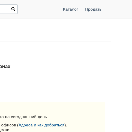
Каталог
Продать
онах
та на сегодняшний день.
 офисов (
Адреса и как добраться
).
делки.