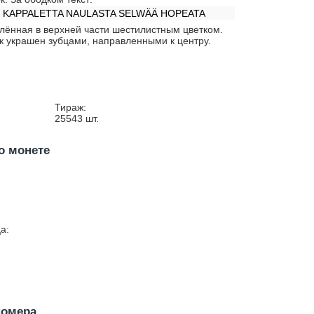
4 KAPPALETTA NAULASTA SELWÄÄ HOPEATA
лённая в верхней части шестилистным цветком.
к украшен зубцами, направленными к центру.
Тираж:
25543
шт.
о монете
а:
номера