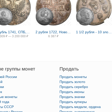
1 рубль 1741, СПБ, Иоанн, гурт надпись
2 рубля 1722, Новодел
1 1/2 рубля - 10 злотых 1836, семейный, П. У., Новодел
 309
₽
—
3 200 000
₽
6 387
₽
е группы монет
Продать
лей России
Продать монеты
ей
Продать золото
йки
Продать серебро
ек
Продать иконы
тые монеты
Продать значки
9 года
Продать купюры
ты СССР
Продать медали, ордена
онеты России
Продать антиквариат