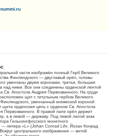
nummi.ru
рс
тральной части изображён полный Герб Великого
ства Финляндского — двуглавый орёл, головы
ого увенчаны двумя коронами, третья, большая
а над ними. Все они соединены орденской лентой
а Св. Апостола Андрея Первозванного. На груди
расположен щит с титульным гербом Великого
 Финляндского, увенчанный княжеской короной.
г щита орденская цепь с орденом Св. Апостола
я Первозванного. В правой лапе орёл держит
тр, а в левой — державу. Под левой лапой знак
тора Гельсингфосского монетного
 — литера «L» (Johan Conrad Lihr, Йохан Конрад
 Вокруг центрального изображения — витой
к. За ободком текст: