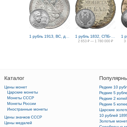
1 рубль 1913, ВС, дом Романовых
1 рубль 1832, СПБ-НГ, венок 8 звеньев
2 653
₽
—
1 780 000
₽
3
Каталог
Популярны
Цены монет
Редкие 10 руб
Царские монеты
Редкие 5 рубл
Монеты СССР
Редкие 2 копе
Монеты России
Редкие 5 копе
Иностранные монеты
Царские золо
10 рублей 189
Цены значков СССР
Золотые моне
Цены медалей
Серебряные м