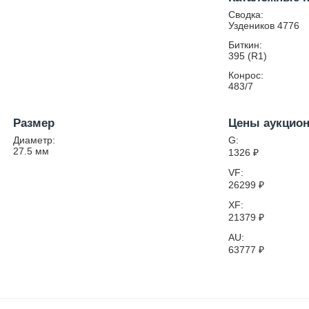
Сводка:
Уздеников 4776
Биткин:
395 (R1)
Конрос:
483/7
Размер
Цены аукцио
Диаметр:
G:
27.5
мм
1326
₽
VF:
26299
₽
XF:
21379
₽
AU:
63777
₽