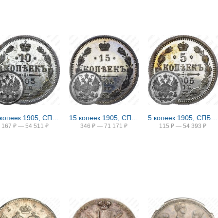
10 копеек 1905, СПБ-АР
15 копеек 1905, СПБ-АР
5 копеек 1905, СПБ-АР
167
₽
—
54 511
₽
346
₽
—
71 171
₽
115
₽
—
54 393
₽