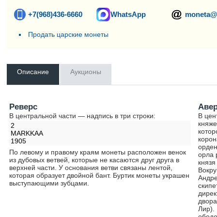
+7(968)436-6660
WhatsApp
moneta@
Продать царские монеты
Описание
Аукционы
Реверс
Аве
В центральной части — надпись в три строки:
В цен
княже
2
котор
MARKKAA
корон
1905
орден
По левому и правому краям монеты расположен венок
орла 
из дубовых ветвей, которые не касаются друг друга в
князя
верхней части. У основания ветви связаны лентой,
Вокру
которая образует двойной бант. Буртик монеты украшен
Андре
выступающими зубцами.
скипе
дирек
двора
Лир).
ободо