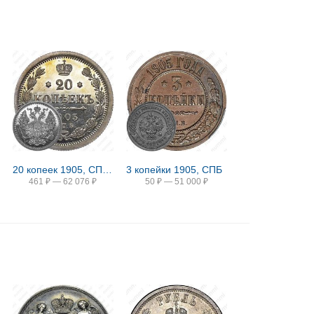
20 копеек 1905, СПБ-АР
3 копейки 1905, СПБ
461
₽
—
62 076
₽
50
₽
—
51 000
₽