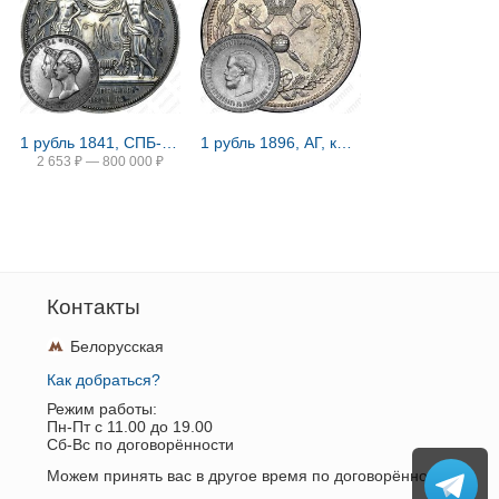
1 рубль 1841, СПБ-HI, свадьба Александра Николаевича
1 рубль 1896, АГ, коронация Николая II
2 653
₽
—
800 000
₽
Контакты
Белорусская
Как добраться?
Режим работы:
Пн-Пт c 11.00 до 19.00
Сб-Вс по договорённости
Можем принять вас в другое время по договорённости.