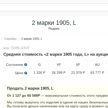
2 марки 1905, L
Редкие
/
Серебро
/
2 марки 1905, L
код: COIN-11537
Средняя стоимость «2 марки 1905 года, L» на аукци
Состояние
G
VF
XF
AU
1 326
Р
26 299
Р
21 379
Р
63 777
Р
Цена
Продать 2 марки 1905, L
От 1 127 до 60 588
Р
— максимальная стоимость этого предме
Мы готовы выкупить это изделие в одном из наших безопасных
Вы получите деньги наличными или на карту сразу в момент с