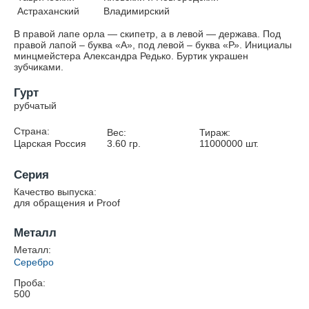
Астраханский
Владимирский
В правой лапе орла — скипетр, а в левой — держава. Под
правой лапой – буква «А», под левой – буква «Р». Инициалы
минцмейстера Александра Редько. Буртик украшен
зубчиками.
Гурт
рубчатый
Страна:
Вес:
Тираж:
Царская Россия
3.60
гр.
11000000
шт.
Серия
Качество выпуска:
для обращения и Proof
Металл
Металл:
Серебро
Проба:
500