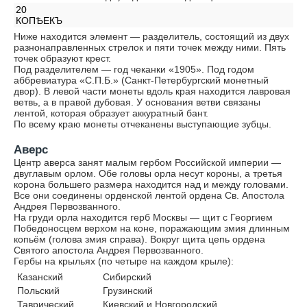
20
КОПѢЕКЪ
Ниже находится элемент — разделитель, состоящий из двух
разнонаправленных стрелок и пяти точек между ними. Пять
точек образуют крест.
Под разделителем — год чеканки «1905». Под годом
аббревиатура «С.П.Б.» (Санкт-Петербургский монетный
двор). В левой части монеты вдоль края находится лавровая
ветвь, а в правой дубовая. У основания ветви связаны
лентой, которая образует аккуратный бант.
По всему краю монеты отчеканены выступающие зубцы.
Аверс
Центр аверса занят малым гербом Российской империи —
двуглавым орлом. Обе головы орла несут короны, а третья
корона большего размера находится над и между головами.
Все они соединены орденской лентой ордена Св. Апостола
Андрея Первозванного.
На груди орла находится герб Москвы — щит с Георгием
Победоносцем верхом на коне, поражающим змия длинным
копьём (голова змия справа). Вокруг щита цепь ордена
Святого апостола Андрея Первозванного.
Гербы на крыльях (по четыре на каждом крыле):
Казанский
Сибирский
Польский
Грузинский
Таврический
Киевский и Новгородский