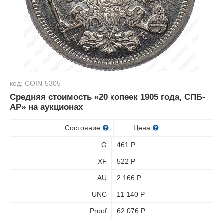
код: COIN-5305
Средняя стоимость «20 копеек 1905 года, СПБ-
АР» на аукционах
Состояние
Цена
G
461
Р
XF
522
Р
AU
2 166
Р
UNC
11 140
Р
Proof
62 076
Р