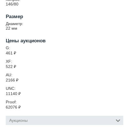
146/80
Размер
Диаметр:
22
мм
Цены аукционов
G:
461
₽
XF:
522
₽
AU:
2166
₽
UNC:
11140
₽
Proof:
62076
₽
Аукционы