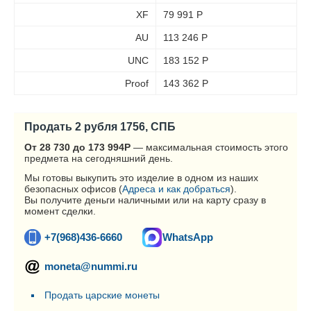
XF
79 991
Р
AU
113 246
Р
UNC
183 152
Р
Proof
143 362
Р
Продать 2 рубля 1756, СПБ
От 28 730 до 173 994
Р
— максимальная стоимость этого
предмета на сегодняшний день.
Мы готовы выкупить это изделие в одном из наших
безопасных офисов (
Адреса и как добраться
).
Вы получите деньги наличными или на карту сразу в
момент сделки.
+7(968)436-6660
WhatsApp
moneta@nummi.ru
Продать царские монеты