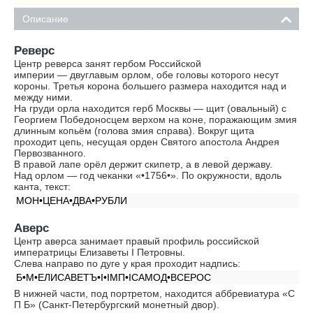
Описание
Реверс
Центр реверса занят гербом Российской
империи — двуглавым орлом, обе головы которого несут
короны. Третья корона большего размера находится над и
между ними.
На груди орла находится герб Москвы — щит (овальный) с
Георгием Победоносцем верхом на коне, поражающим змия
длинным копьём (голова змия справа). Вокруг щита
проходит цепь, несущая орден Святого апостола Андрея
Первозванного.
В правой лапе орёл держит скипетр, а в левой державу.
Над орлом — год чеканки «•1756•». По окружности, вдоль
канта, текст:
МОН•ЦЕНА•ДВА•РУБЛИ
Аверс
Центр аверса занимает правый профиль российской
императрицы Елизаветы I Петровны.
Слева направо по дуге у края проходит надпись:
Б•М•ЕЛИСАВЕТЪ•I•IМП•IСАМОД•ВСЕРОС
В нижней части, под портретом, находится аббревиатура «С
П Б» (Санкт-Петербургский монетный двор).