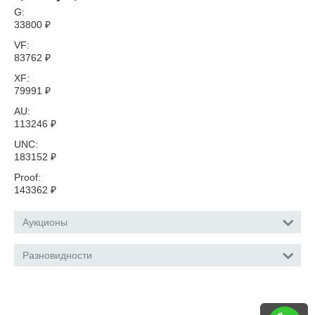
G:
33800
₽
VF:
83762
₽
XF:
79991
₽
AU:
113246
₽
UNC:
183152
₽
Proof:
143362
₽
Аукционы
Разновидности