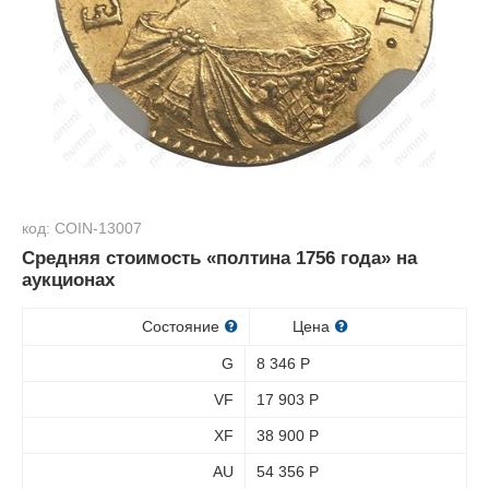
код: COIN-13007
Средняя стоимость «полтина 1756 года» на
аукционах
Состояние
Цена
G
8 346
Р
VF
17 903
Р
XF
38 900
Р
AU
54 356
Р