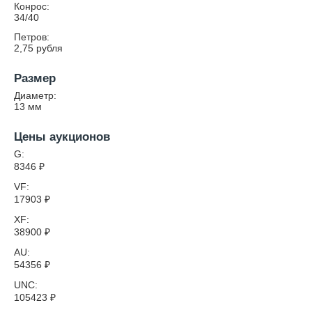
Конрос:
34/40
Петров:
2,75 рубля
Размер
Диаметр:
13
мм
Цены аукционов
G:
8346
₽
VF:
17903
₽
XF:
38900
₽
AU:
54356
₽
UNC:
105423
₽