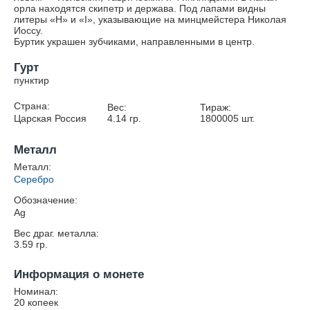
орла находятся скипетр и держава. Под лапами видны
литеры «Н» и «I», указывающие на минцмейстера Николая
Иоссу.
Буртик украшен зубчиками, направленными в центр.
Гурт
пунктир
Страна:
Вес:
Тираж:
Царская Россия
4.14
гр.
1800005
шт.
Металл
Металл:
Серебро
Обозначение:
Ag
Вес драг. металла:
3.59
гр.
Информация о монете
Номинал:
20 копеек