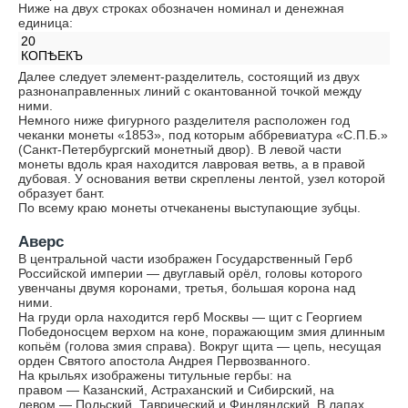
Ниже на двух строках обозначен номинал и денежная
единица:
20
КОПѢЕКЪ
Далее следует элемент-разделитель, состоящий из двух
разнонаправленных линий с окантованной точкой между
ними.
Немного ниже фигурного разделителя расположен год
чеканки монеты «1853», под которым аббревиатура «С.П.Б.»
(Санкт-Петербургский монетный двор). В левой части
монеты вдоль края находится лавровая ветвь, а в правой
дубовая. У основания ветви скреплены лентой, узел которой
образует бант.
По всему краю монеты отчеканены выступающие зубцы.
Аверс
В центральной части изображен Государственный Герб
Российской империи — двуглавый орёл, головы которого
увенчаны двумя коронами, третья, большая корона над
ними.
На груди орла находится герб Москвы — щит с Георгием
Победоносцем верхом на коне, поражающим змия длинным
копьём (голова змия справа). Вокруг щита — цепь, несущая
орден Святого апостола Андрея Первозванного.
На крыльях изображены титульные гербы: на
правом — Казанский, Астраханский и Сибирский, на
левом — Польский, Таврический и Финляндский. В лапах