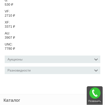
G:
530
₽
VF:
2710
₽
XF:
3371
₽
AU:
3907
₽
UNC:
7780
₽
Аукционы
Разновидности
Каталог
Позвонить