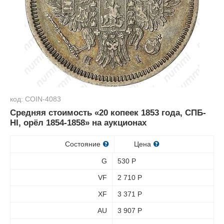
код: COIN-4083
Средняя стоимость «20 копеек 1853 года, СПБ-
HI, орёл 1854-1858» на аукционах
Состояние
Цена
G
530
Р
VF
2 710
Р
XF
3 371
Р
AU
3 907
Р