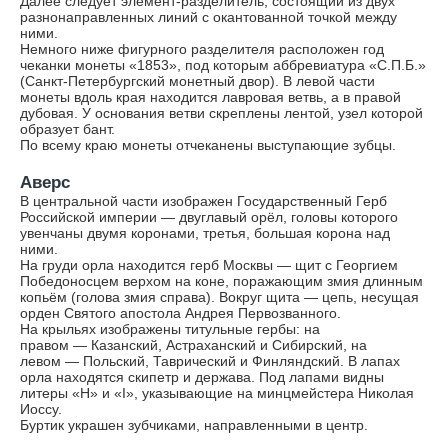
Далее следует элемент-разделитель, состоящий из двух
разнонаправленных линий с окантованной точкой между
ними.
Немного ниже фигурного разделителя расположен год
чеканки монеты «1853», под которым аббревиатура «С.П.Б.»
(Санкт-Петербургский монетный двор). В левой части
монеты вдоль края находится лавровая ветвь, а в правой
дубовая. У основания ветви скреплены лентой, узел которой
образует бант.
По всему краю монеты отчеканены выступающие зубцы.
Аверс
В центральной части изображен Государственный Герб
Российской империи — двуглавый орёл, головы которого
увенчаны двумя коронами, третья, большая корона над
ними.
На груди орла находится герб Москвы — щит с Георгием
Победоносцем верхом на коне, поражающим змия длинным
копьём (голова змия справа). Вокруг щита — цепь, несущая
орден Святого апостола Андрея Первозванного.
На крыльях изображены титульные гербы: на
правом — Казанский, Астраханский и Сибирский, на
левом — Польский, Таврический и Финляндский. В лапах
орла находятся скипетр и держава. Под лапами видны
литеры «Н» и «I», указывающие на минцмейстера Николая
Иоссу.
Буртик украшен зубчиками, направленными в центр.