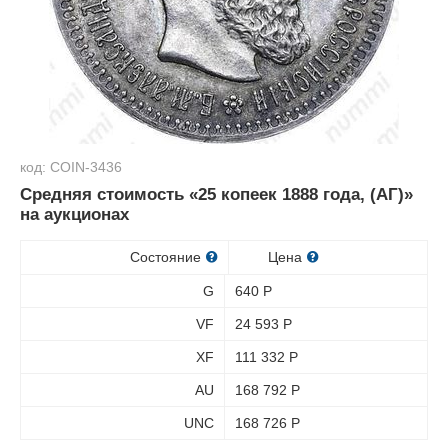
код: COIN-3436
Средняя стоимость «25 копеек 1888 года, (АГ)»
на аукционах
Состояние
Цена
G
640
Р
VF
24 593
Р
XF
111 332
Р
AU
168 792
Р
UNC
168 726
Р