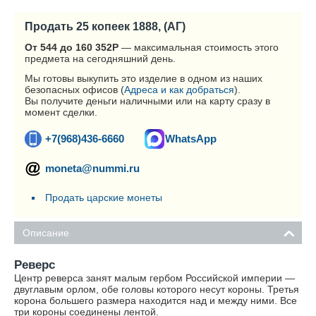
Продать 25 копеек 1888, (АГ)
От 544 до 160 352
Р
— максимальная стоимость этого
предмета на сегодняшний день.
Мы готовы выкупить это изделие в одном из наших
безопасных офисов (
Адреса и как добраться
).
Вы получите деньги наличными или на карту сразу в
момент сделки.
+7(968)436-6660
WhatsApp
moneta@nummi.ru
Продать царские монеты
Описание
Реверс
Центр реверса занят малым гербом Российской империи —
двуглавым орлом, обе головы которого несут короны. Третья
корона большего размера находится над и между ними. Все
три короны соединены лентой.