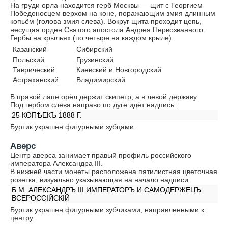
На груди орла находится герб Москвы — щит с Георгием
Победоносцем верхом на коне, поражающим змия длинным
копьём (голова змия слева). Вокруг щита проходит цепь,
несущая орден Святого апостола Андрея Первозванного.
Гербы на крыльях (по четыре на каждом крыле):
Казанский
Сибирский
Польский
Грузинский
Таврический
Киевский и Новгородский
Астраханский
Владимирский
В правой лапе орёл держит скипетр, а в левой державу.
Под гербом слева направо по дуге идёт надпись:
25 КОПѢЕКЪ 1888 Г.
Буртик украшен фигурными зубцами.
Аверс
Центр аверса занимает правый профиль российского
императора Александра III.
В нижней части монеты расположена пятилистная цветочная
розетка, визуально указывающая на начало надписи:
Б.М. АЛЕКСАНДРЪ III ИМПЕРАТОРЪ И САМОДЕРЖЕЦЪ
ВСЕРОССIЙСКIЙ
Буртик украшен фигурными зубчиками, направленными к
центру.