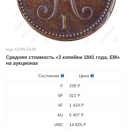
код: COIN-5149
Средняя стоимость «3 копейки 1841 года, ЕМ»
на аукционах
Состояние
Цена
F
238
Р
VF
322
Р
XF
1 423
Р
AU
5 407
Р
UNC
14 825
Р