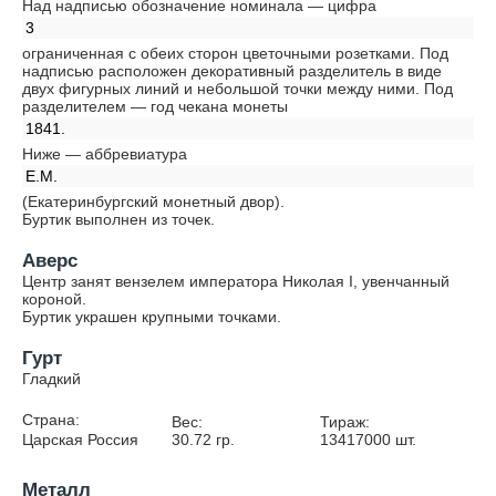
Над надписью обозначение номинала — цифра
3
ограниченная с обеих сторон цветочными розетками. Под
надписью расположен декоративный разделитель в виде
двух фигурных линий и небольшой точки между ними. Под
разделителем — год чекана монеты
1841.
Ниже — аббревиатура
Е.М.
(Екатеринбургский монетный двор).
Буртик выполнен из точек.
Аверс
Центр занят вензелем императора Николая I, увенчанный
короной.
Буртик украшен крупными точками.
Гурт
Гладкий
Страна:
Вес:
Тираж:
Царская Россия
30.72
гр.
13417000
шт.
Металл