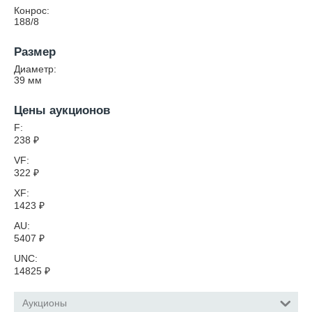
Конрос:
188/8
Размер
Диаметр:
39
мм
Цены аукционов
F:
238
₽
VF:
322
₽
XF:
1423
₽
AU:
5407
₽
UNC:
14825
₽
Аукционы