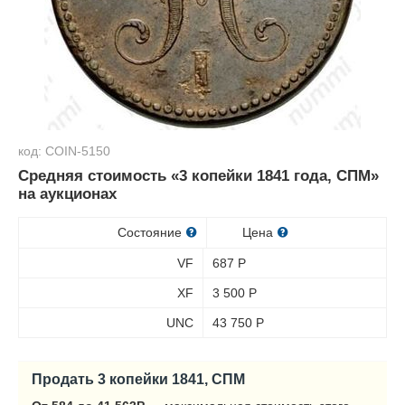
код: COIN-5150
Средняя стоимость «3 копейки 1841 года, СПМ»
на аукционах
Состояние
Цена
VF
687
Р
XF
3 500
Р
UNC
43 750
Р
Продать 3 копейки 1841, СПМ