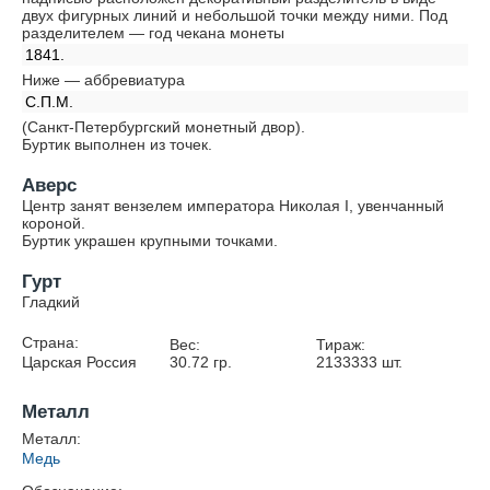
двух фигурных линий и небольшой точки между ними. Под
разделителем — год чекана монеты
1841.
Ниже — аббревиатура
С.П.М.
(Санкт-Петербургский монетный двор).
Буртик выполнен из точек.
Аверс
Центр занят вензелем императора Николая I, увенчанный
короной.
Буртик украшен крупными точками.
Гурт
Гладкий
Страна:
Вес:
Тираж:
Царская Россия
30.72
гр.
2133333
шт.
Металл
Металл:
Медь