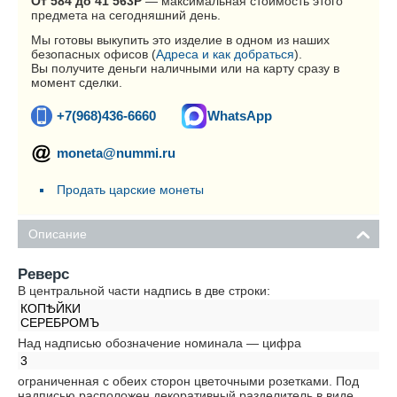
От 584 до 41 563
Р
— максимальная стоимость этого
предмета на сегодняшний день.
Мы готовы выкупить это изделие в одном из наших
безопасных офисов (
Адреса и как добраться
).
Вы получите деньги наличными или на карту сразу в
момент сделки.
+7(968)436-6660
WhatsApp
moneta@nummi.ru
Продать царские монеты
Описание
Реверс
В центральной части надпись в две строки:
КОПѢЙКИ
СЕРЕБРОМЪ
Над надписью обозначение номинала — цифра
3
ограниченная с обеих сторон цветочными розетками. Под
надписью расположен декоративный разделитель в виде