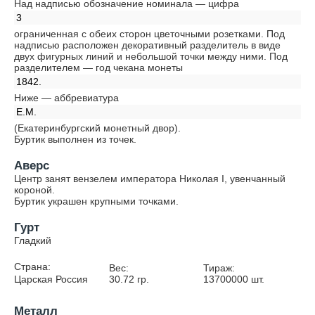
Над надписью обозначение номинала — цифра
3
ограниченная с обеих сторон цветочными розетками. Под
надписью расположен декоративный разделитель в виде
двух фигурных линий и небольшой точки между ними. Под
разделителем — год чекана монеты
1842.
Ниже — аббревиатура
Е.М.
(Екатеринбургский монетный двор).
Буртик выполнен из точек.
Аверс
Центр занят вензелем императора Николая I, увенчанный
короной.
Буртик украшен крупными точками.
Гурт
Гладкий
Страна:
Вес:
Тираж:
Царская Россия
30.72
гр.
13700000
шт.
Металл