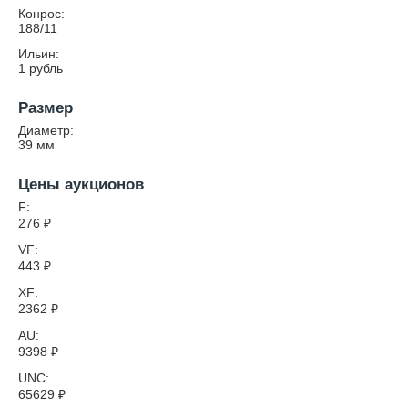
Конрос:
188/11
Ильин:
1 рубль
Размер
Диаметр:
39
мм
Цены аукционов
F:
276
₽
VF:
443
₽
XF:
2362
₽
AU:
9398
₽
UNC:
65629
₽