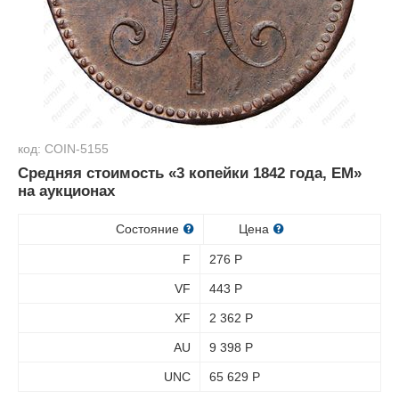
код: COIN-5155
Средняя стоимость «3 копейки 1842 года, ЕМ»
на аукционах
Состояние
Цена
F
276
Р
VF
443
Р
XF
2 362
Р
AU
9 398
Р
UNC
65 629
Р