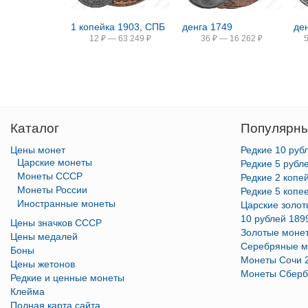
1 копейка 1903, СПБ
денга 1749
де
12
₽
—
63 249
₽
36
₽
—
16 262
₽
Каталог
Популярны
Цены монет
Редкие 10 руб
Царские монеты
Редкие 5 рубл
Монеты СССР
Редкие 2 копе
Монеты России
Редкие 5 копе
Иностранные монеты
Царские золо
10 рублей 189
Цены значков СССР
Золотые моне
Цены медалей
Серебряные м
Боны
Монеты Сочи 
Цены жетонов
Монеты Сберб
Редкие и ценные монеты
Клейма
Полная карта сайта