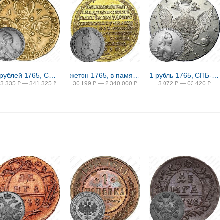
10 рублей 1765, СПБ-TI
жетон 1765, в память учреждения Императорской Академии художеств в Санкт-Петербурге, Золото
1 рубль 1765, СПБ-TI-ЯI
13 335
₽
—
341 325
₽
36 199
₽
—
2 340 000
₽
3 072
₽
—
63 426
₽