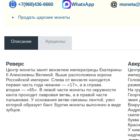
+7(968)436-6660
WhatsApp
moneta@
Продать царские монеты
Описание
Аукционы
Реверс
Аве
Центр монеты занят вензелем императрицы Екатерины
Центр
II Алексеевны Великой. Выше расположена корона
импер
Российской империи. Слева от вензеля находится
Голов
первая часть года чеканки — «17», а в справа
разме
вторая — «65». В левой части монеты по окружности
На гр
канта проходит лавровая ветвь, а в правой части
Георг
пальмовая. У основания ветви связаны лентой, узел
змия 
которой образует бант. Буртик монеты выполнен в виде
Вокру
зубцов.
Андре
скипе
буква
Красн
У ниж
надпи