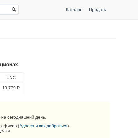
Каталог
Продать
кционах
UNC
10 779
Р
 на сегодняшний день.
 офисов (
Адреса и как добраться
).
делки.