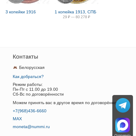
3 копейки 1916
1 копейка 1913, СПБ
29
₽
—
80 278
₽
Контакты
Белорусская
Как добраться?
Режим работы:
Пн-Пт c 11.00 до 19.00
Сб-Вс по договорённости
Можем принять вас в другое время по договорённости.
+7(968)436-6660
MAX
moneta@nummi.ru
Отправить