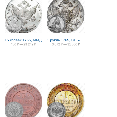
15 копеек 1765, ММД
1 рубль 1765, СПБ-TI-СА
456
₽
—
29 242
₽
3 072
₽
—
31 500
₽