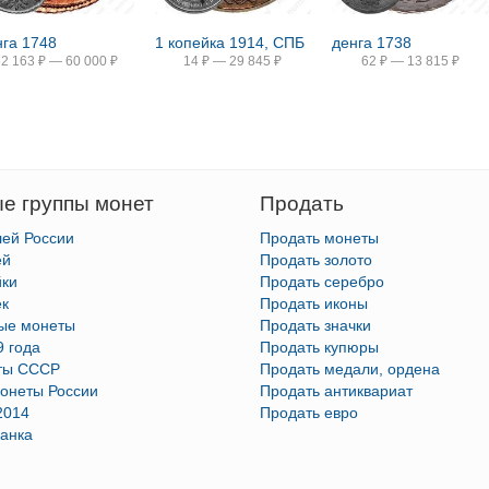
нга 1748
1 копейка 1914, СПБ
денга 1738
52 163
₽
—
60 000
₽
14
₽
—
29 845
₽
62
₽
—
13 815
₽
е группы монет
Продать
лей России
Продать монеты
ей
Продать золото
йки
Продать серебро
ек
Продать иконы
тые монеты
Продать значки
9 года
Продать купюры
ты СССР
Продать медали, ордена
онеты России
Продать антиквариат
2014
Продать евро
анка