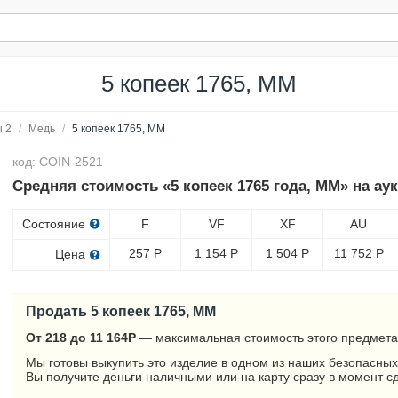
5 копеек 1765, ММ
 2
/
Медь
/
5 копеек 1765, ММ
код: COIN-2521
Средняя стоимость «5 копеек 1765 года, ММ» на ау
Состояние
F
VF
XF
AU
257
Р
1 154
Р
1 504
Р
11 752
Р
Цена
Продать 5 копеек 1765, ММ
От 218 до 11 164
Р
— максимальная стоимость этого предмета
Мы готовы выкупить это изделие в одном из наших безопасных
Вы получите деньги наличными или на карту сразу в момент с