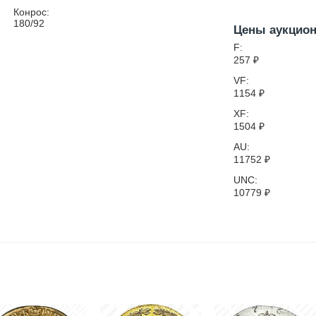
Конрос:
180/92
Цены аукцио
F:
257
₽
VF:
1154
₽
XF:
1504
₽
AU:
11752
₽
UNC:
10779
₽