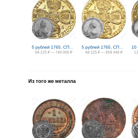
5 рублей 1765, СПБ-ТI
5 рублей 1765, СПБ, без инициалов медальера
68 225
₽
—
740 000
₽
68 225
₽
—
659 446
₽
1
Из того же металла