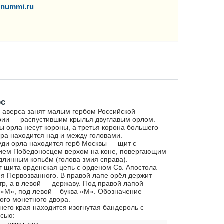
nummi.ru
рс
 аверса занят малым гербом Российской
ии — распустившим крылья двуглавым орлом.
ы орла несут короны, а третья корона большего
ра находится над и между головами.
уди орла находится герб Москвы — щит с
ием Победоносцем верхом на коне, повергающим
длинным копьём (голова змия справа).
г щита орденская цепь с орденом Св. Апостола
я Первозванного. В правой лапе орёл держит
тр, а в левой — державу. Под правой лапой –
 «М», под левой – буква «М». Обозначение
ого монетного двора.
него края находится изогнутая бандероль с
сью: