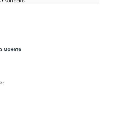
 • КОПѢЕКЪ
о монете
а: