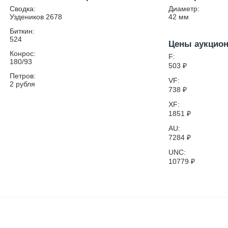
Сводка:
Диаметр:
Уздеников 2678
42
мм
Биткин:
524
Цены аукцио
Конрос:
F:
180/93
503
₽
Петров:
VF:
2 рубля
738
₽
XF:
1851
₽
AU:
7284
₽
UNC:
10779
₽