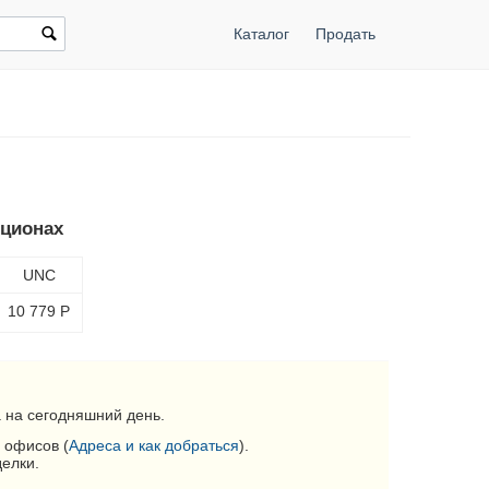
Каталог
Продать
кционах
UNC
10 779
Р
 на сегодняшний день.
 офисов (
Адреса и как добраться
).
делки.