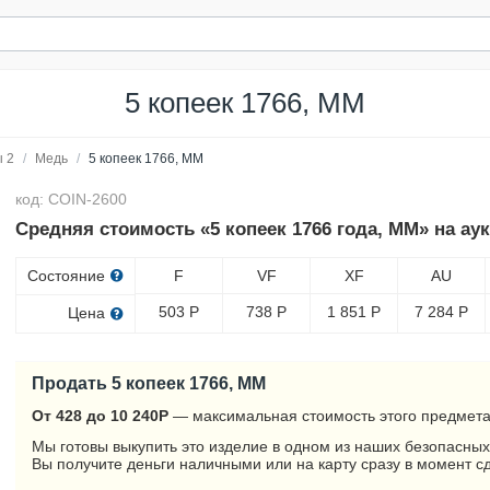
5 копеек 1766, ММ
 2
/
Медь
/
5 копеек 1766, ММ
код: COIN-2600
Средняя стоимость «5 копеек 1766 года, ММ» на ау
Состояние
F
VF
XF
AU
503
Р
738
Р
1 851
Р
7 284
Р
Цена
Продать 5 копеек 1766, ММ
От 428 до 10 240
Р
— максимальная стоимость этого предмета
Мы готовы выкупить это изделие в одном из наших безопасных
Вы получите деньги наличными или на карту сразу в момент с