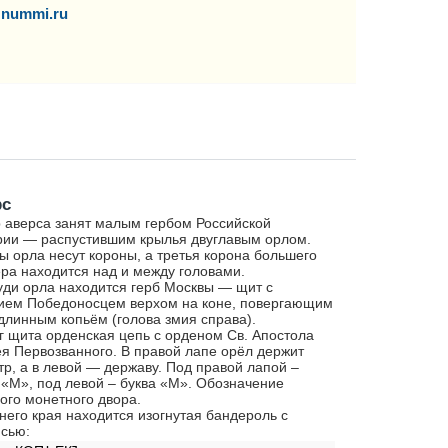
nummi.ru
рс
 аверса занят малым гербом Российской
ии — распустившим крылья двуглавым орлом.
ы орла несут короны, а третья корона большего
ра находится над и между головами.
уди орла находится герб Москвы — щит с
ием Победоносцем верхом на коне, повергающим
длинным копьём (голова змия справа).
г щита орденская цепь с орденом Св. Апостола
я Первозванного. В правой лапе орёл держит
тр, а в левой — державу. Под правой лапой –
 «М», под левой – буква «М». Обозначение
ого монетного двора.
него края находится изогнутая бандероль с
сью: