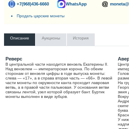
+7(968)436-6660
WhatsApp
moneta@
Продать царские монеты
Описание
Аукционы
История
Реверс
Аве
В центральной части находится вензель Екатерины II.
Центр
Над вензелем — императорская корона. По обеим
импер
сторонам от вензеля цифры в годе выпуска монеты:
Голов
слева — «17», а в справа вторая часть — «66». В левой
разме
части монеты по окружности канта проходит лавровая
На гр
ветвь, а в правой части пальмовая. У основания ветви
Георг
связаны лентой, узел которой образует бант. Буртик
змия 
монеты выполнен в виде зубцов.
Вокру
Андре
скипе
буква
Красн
У ниж
надпи