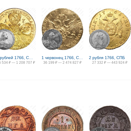
10 рублей 1766, СПБ-TI, портрет уже
1 червонец 1766, СПБ-TI
2 рубля 1766, СПБ
6 534
₽
—
1 208 707
₽
36 199
₽
—
2 474 827
₽
27 332
₽
—
443 924
₽