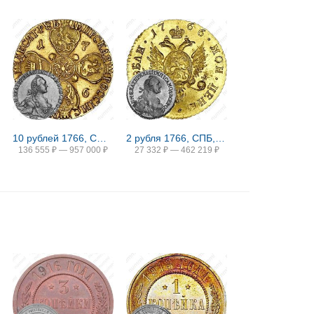
10 рублей 1766, СПБ-TI, портрет шире (портрет грубого рисунка), буква "П" в обозначении монетного двора перевёрнута
2 рубля 1766, СПБ, Новодел
136 555
₽
—
957 000
₽
27 332
₽
—
462 219
₽