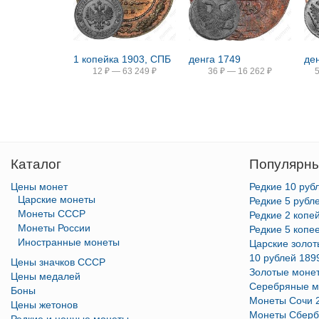
1 копейка 1903, СПБ
денга 1749
де
12
₽
—
63 249
₽
36
₽
—
16 262
₽
Каталог
Популярны
Цены монет
Редкие 10 руб
Царские монеты
Редкие 5 рубл
Монеты СССР
Редкие 2 копе
Монеты России
Редкие 5 копе
Иностранные монеты
Царские золо
10 рублей 189
Цены значков СССР
Золотые моне
Цены медалей
Серебряные м
Боны
Монеты Сочи 
Цены жетонов
Монеты Сберб