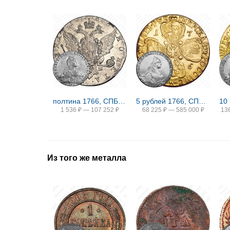
полтина 1766, СПБ-TI-АШ
5 рублей 1766, СПБ-TI, портрет уже
1 536
₽
—
107 252
₽
68 225
₽
—
585 000
₽
13
Из того же металла