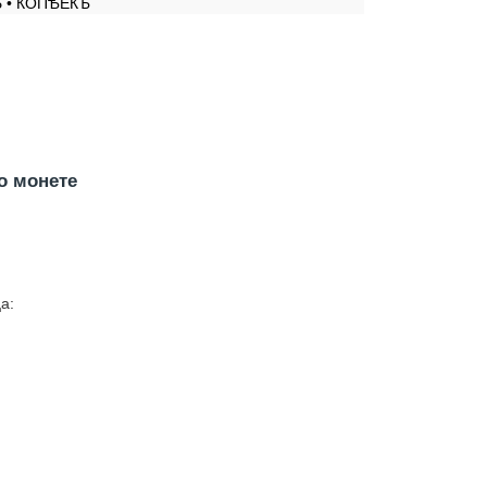
 • КОПѢЕКЪ
о монете
а: