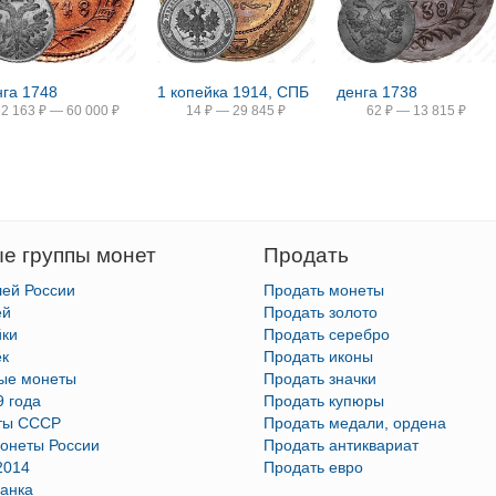
нга 1748
1 копейка 1914, СПБ
денга 1738
52 163
₽
—
60 000
₽
14
₽
—
29 845
₽
62
₽
—
13 815
₽
е группы монет
Продать
лей России
Продать монеты
ей
Продать золото
йки
Продать серебро
ек
Продать иконы
тые монеты
Продать значки
9 года
Продать купюры
ты СССР
Продать медали, ордена
онеты России
Продать антиквариат
2014
Продать евро
анка