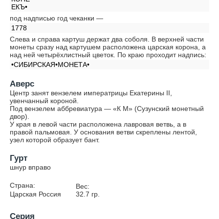
ЕКЪ•
под надписью год чеканки —
1778
Слева и справа картуш держат два соболя. В верхней части
монеты сразу над картушем расположена царская корона, а
над ней четырёхлистный цветок. По краю проходит надпись:
•СИБИРСКАЯ•МОНЕТА•
Аверс
Центр занят вензелем императрицы Екатерины II,
увенчанный короной.
Под вензелем аббревиатура — «К М» (Сузунский монетный
двор).
У края в левой части расположена лавровая ветвь, а в
правой пальмовая. У основания ветви скреплены лентой,
узел которой образует бант.
Гурт
шнур вправо
Страна:
Вес:
Царская Россия
32.7
гр.
Серия