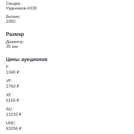
Сводка:
Уздеников 4330
Биткин:
1082
Размер
Диаметр:
35
мм
Цены аукционов
F:
1340
₽
VF:
2760
₽
XF:
5156
₽
AU:
13233
₽
UNC:
63256
₽