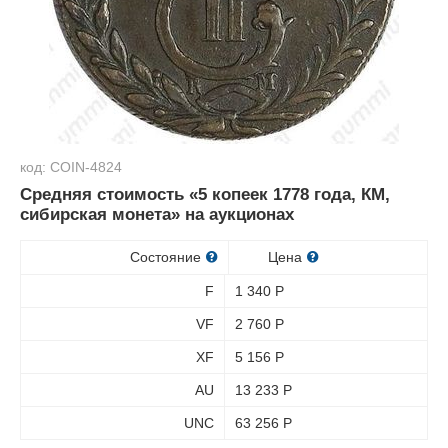
код: COIN-4824
Средняя стоимость «5 копеек 1778 года, КМ,
сибирская монета» на аукционах
Состояние
Цена
F
1 340
Р
VF
2 760
Р
XF
5 156
Р
AU
13 233
Р
UNC
63 256
Р