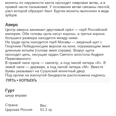
монеты по окружности канта проходит лавровая ветвь, а в
правой части пальмовая. У основания ветви связаны лентой,
узел которой образует бант. Буртик монеты выполнен в виде
зубцов.
Аверс
Центр аверса занимает двуглавый орёл — герб Российской
империи. Обе головы орла несут короны, а третья корона
большего размера находится между ними.
На груди орла находится герб Москвы — ажурный щит с
Георгием Победоносцем верхом на коне, поражающим змия
длинным копьём (голова змия справа). Вокруг щита
проходит цепь, несущая орден Святого апостола Андрея
Первозванного.
В правой лапе орла — скипетр, а под лапой литера «К». В
левой лапе — держава, а под лапой литера «М». Вместе
буквы указывают на Сузунский монетный двор.
Под орлом на изогнутой бандероли расположена надпись:
ПЯТЬ • КОПѢЕКЪ
Гурт
шнур вправо
Страна:
Вес:
Царская Россия
51.2
гр.