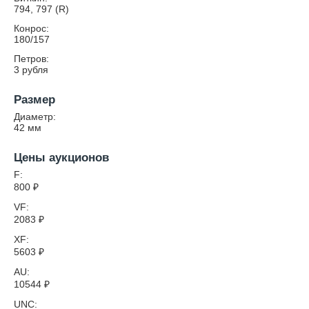
794, 797 (R)
Конрос:
180/157
Петров:
3 рубля
Размер
Диаметр:
42
мм
Цены аукционов
F:
800
₽
VF:
2083
₽
XF:
5603
₽
AU:
10544
₽
UNC: