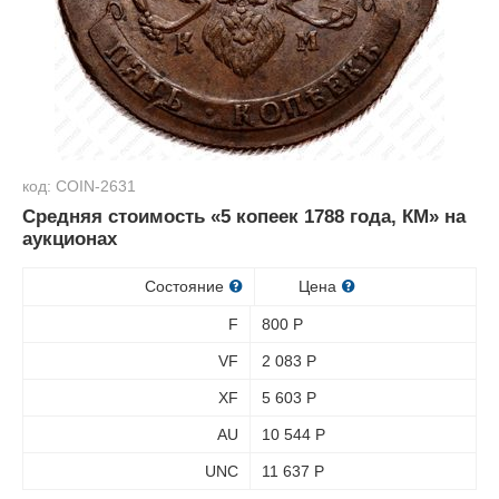
код: COIN-2631
Средняя стоимость «5 копеек 1788 года, КМ» на
аукционах
Состояние
Цена
F
800
Р
VF
2 083
Р
XF
5 603
Р
AU
10 544
Р
UNC
11 637
Р