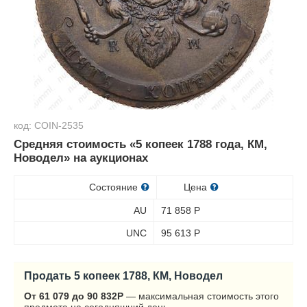
код: COIN-2535
Средняя стоимость «5 копеек 1788 года, КМ,
Новодел» на аукционах
Состояние
Цена
AU
71 858
Р
UNC
95 613
Р
Продать 5 копеек 1788, КМ, Новодел
От 61 079 до 90 832
Р
— максимальная стоимость этого