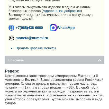
предмета на сегодняшний день.
Мы готовы выкупить это изделие в одном из наших
безопасных офисов (
Адреса и как добраться
).
Вы получите деньги наличными или на карту сразу в
момент сделки.
+7(968)436-6660
WhatsApp
moneta@nummi.ru
Продать царские монеты
Описание
Реверс
Центр монеты занят вензелем императрицы Екатерины II
Алексеевны Великой. Выше расположена корона Российской
империи. Слева от вензеля находится первая часть года
чеканки — «17», а в справа вторая — «88». В левой части
монеты по окружности канта проходит лавровая ветвь, а в
правой части пальмовая. У основания ветви связаны лентой,
узел которой образует бант. Буртик монеты выполнен в виде
зубцов.