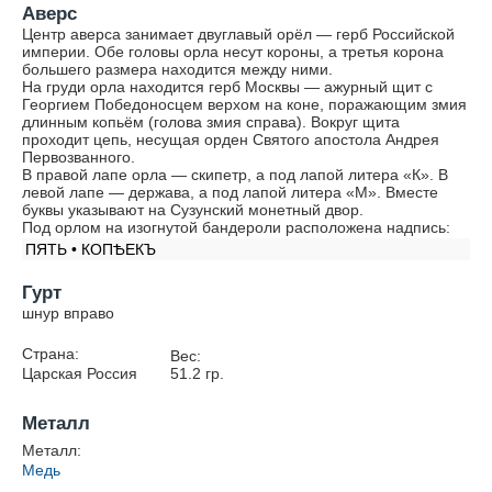
Аверс
Центр аверса занимает двуглавый орёл — герб Российской
империи. Обе головы орла несут короны, а третья корона
большего размера находится между ними.
На груди орла находится герб Москвы — ажурный щит с
Георгием Победоносцем верхом на коне, поражающим змия
длинным копьём (голова змия справа). Вокруг щита
проходит цепь, несущая орден Святого апостола Андрея
Первозванного.
В правой лапе орла — скипетр, а под лапой литера «К». В
левой лапе — держава, а под лапой литера «М». Вместе
буквы указывают на Сузунский монетный двор.
Под орлом на изогнутой бандероли расположена надпись:
ПЯТЬ • КОПѢЕКЪ
Гурт
шнур вправо
Страна:
Вес:
Царская Россия
51.2
гр.
Металл
Металл:
Медь