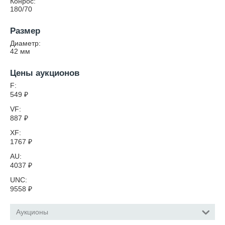
Конрос:
180/70
Размер
Диаметр:
42
мм
Цены аукционов
F:
549
₽
VF:
887
₽
XF:
1767
₽
AU:
4037
₽
UNC:
9558
₽
Аукционы