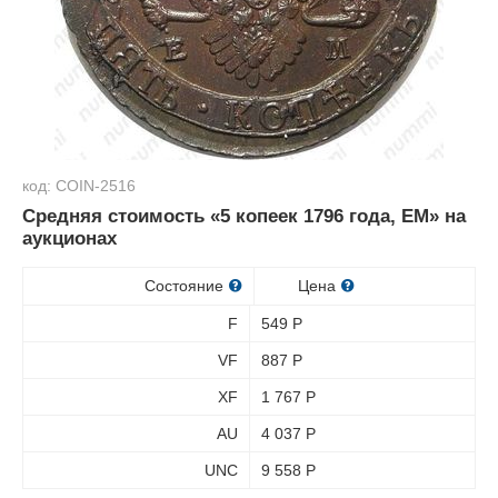
код: COIN-2516
Средняя стоимость «5 копеек 1796 года, ЕМ» на
аукционах
Состояние
Цена
F
549
Р
VF
887
Р
XF
1 767
Р
AU
4 037
Р
UNC
9 558
Р