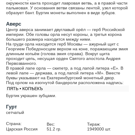
окружности канта проходит лавровая ветвь, а в правой части
пальмовая. У основания ветви связаны лентой, узел которой
образует бант. Буртик монеты выполнен в виде зубцов.
Аверс
Центр аверса занимает двуглавый орёл — герб Российской
империи. Обе головы орла несут короны, а третья корона
большего размера находится между ними.
На груди орла находится герб Москвы — ажурный щит с
Георгием Победоносцем верхом на коне, поражающим змия
длинным копьём (голова змия справа). Вокруг щита
проходит цепь, несущая орден Святого апостола Андрея
Первозванного.
В правой лапе орла — скипетр, а под лапой литера «Е». В
левой лапе — держава, а под лапой литера «М». Вместе
буквы указывают на Екатеринбургский монетный двор.
Под орлом на изогнутой бандероли расположена надпись:
ПЯТЬ • КОПѢЕКЪ
Буртик украшен зубцами.
Гурт
сетчатый
Страна:
Вес:
Тираж:
Царская Россия
51.2
гр.
1949000
шт.