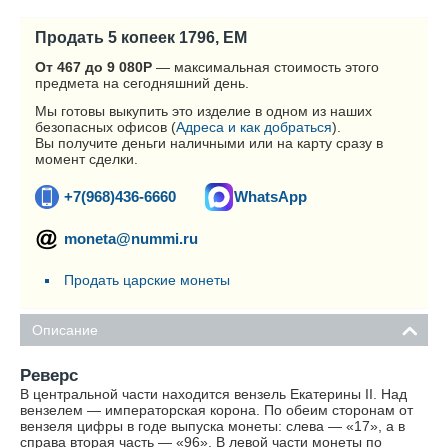
Продать 5 копеек 1796, ЕМ
От 467 до 9 080
Р
— максимальная стоимость этого
предмета на сегодняшний день.
Мы готовы выкупить это изделие в одном из наших
безопасных офисов (
Адреса и как добраться
).
Вы получите деньги наличными или на карту сразу в
момент сделки.
+7(968)436-6660
WhatsApp
moneta@nummi.ru
Продать царские монеты
Описание
Реверс
В центральной части находится вензель Екатерины II. Над
вензелем — императорская корона. По обеим сторонам от
вензеля цифры в годе выпуска монеты: слева — «17», а в
справа вторая часть — «96». В левой части монеты по