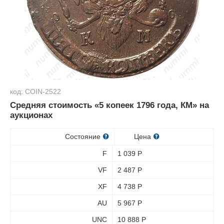
код: COIN-2522
Средняя стоимость «5 копеек 1796 года, КМ» на
аукционах
Состояние
Цена
F
1 039
Р
VF
2 487
Р
XF
4 738
Р
AU
5 967
Р
UNC
10 888
Р