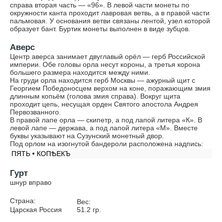
справа вторая часть — «96». В левой части монеты по
окружности канта проходит лавровая ветвь, а в правой части
пальмовая. У основания ветви связаны лентой, узел которой
образует бант. Буртик монеты выполнен в виде зубцов.
Аверс
Центр аверса занимает двуглавый орёл — герб Российской
империи. Обе головы орла несут короны, а третья корона
большего размера находится между ними.
На груди орла находится герб Москвы — ажурный щит с
Георгием Победоносцем верхом на коне, поражающим змия
длинным копьём (голова змия справа). Вокруг щита
проходит цепь, несущая орден Святого апостола Андрея
Первозванного.
В правой лапе орла — скипетр, а под лапой литера «К». В
левой лапе — держава, а под лапой литера «М». Вместе
буквы указывают на Сузунский монетный двор.
Под орлом на изогнутой бандероли расположена надпись:
ПЯТЬ • КОПѢЕКЪ
Гурт
шнур вправо
Страна:
Вес:
Царская Россия
51.2
гр.