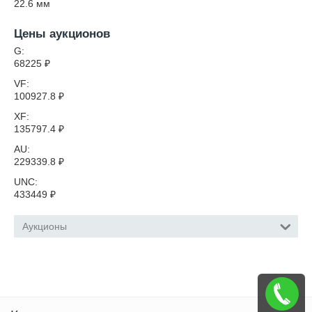
22.6
мм
Цены аукционов
G:
68225
₽
VF:
100927.8
₽
XF:
135797.4
₽
AU:
229339.8
₽
UNC:
433449
₽
Аукционы