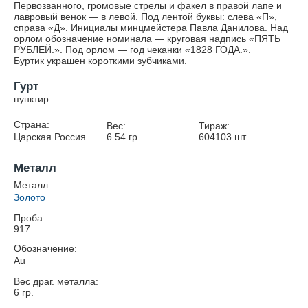
Первозванного, громовые стрелы и факел в правой лапе и
лавровый венок — в левой. Под лентой буквы: слева «П»,
справа «Д». Инициалы минцмейстера Павла Данилова. Над
орлом обозначение номинала — круговая надпись «ПЯТЬ
РУБЛЕЙ.». Под орлом — год чеканки «1828 ГОДА.».
Буртик украшен короткими зубчиками.
Гурт
пунктир
Страна:
Вес:
Тираж:
Царская Россия
6.54
гр.
604103
шт.
Металл
Металл:
Золото
Проба:
917
Обозначение:
Au
Вес драг. металла:
6
гр.