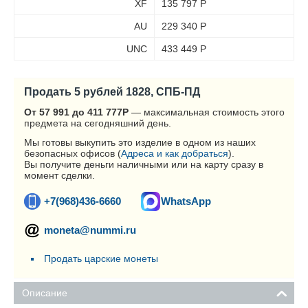
XF
135 797
Р
AU
229 340
Р
UNC
433 449
Р
Продать 5 рублей 1828, СПБ-ПД
От 57 991 до 411 777
Р
— максимальная стоимость этого
предмета на сегодняшний день.
Мы готовы выкупить это изделие в одном из наших
безопасных офисов (
Адреса и как добраться
).
Вы получите деньги наличными или на карту сразу в
момент сделки.
+7(968)436-6660
WhatsApp
moneta@nummi.ru
Продать царские монеты
Описание