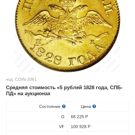
код: COIN-2061
Средняя стоимость «5 рублей 1828 года, СПБ-
ПД» на аукционах
Состояние
Цена
G
68 225
Р
VF
100 928
Р