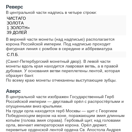
Реверс
В центральной части надпись в четыре строки:
ЧИСТАГО
ЗОЛОТА
1 ЗОЛОТН=
39 ДОЛЕЙ
В верхней части монеты (над надписью) располагается
корона Российской империи. Под надписью проходит
фигурная линия с ромбом в середине и аббревиатура
С.П.Б.
(Санкт-Петербургский монетный двор). В левой части
монеты вдоль края находится лавровая ветвь, а в правой
дубовая. У основания ветви переплетены лентой, которая
образует бант.
По всему краю монеты отчеканены выступающие зубцы.
Аверс
В центральной части изображен Государственный Герб
Российской империи — двуглавый орёл с распростёртыми и
опущенными вниз крыльями.
На груди орла находится герб Москвы — щит с Георгием
Победоносцем верхом на коне, поражающим змия длинным
копьём (голова змия справа). Гербовый щит, над головами
орла, венчает императорская корона. Орёл держит,
перевитые орденской лентой ордена Св. Апостола Андрея