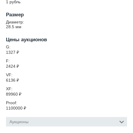
1 рубль
Размер
Диаметр:
28.5
мм
Цены аукционов
G:
1327
₽
F:
2424
₽
VF:
6136
₽
XF:
89960
₽
Proof:
1100000
₽
Аукционы