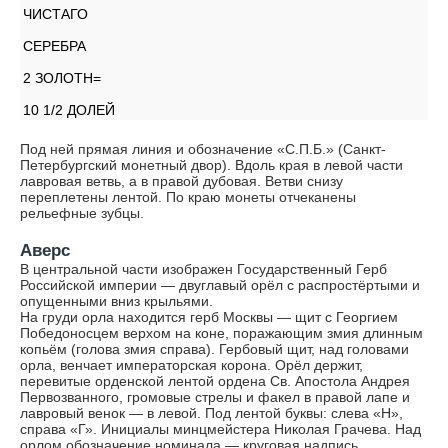
ЧИСТАГО
СЕРЕБРА
2 ЗОЛОТН=
10 1/2 ДОЛЕЙ
Под ней прямая линия и обозначение «С.П.Б.» (Санкт-
Петербургский монетный двор). Вдоль края в левой части
лавровая ветвь, а в правой дубовая. Ветви снизу
переплетены лентой. По краю монеты отчеканены
рельефные зубцы.
Аверс
В центральной части изображен Государственный Герб
Российской империи — двуглавый орёл с распростёртыми и
опущенными вниз крыльями.
На груди орла находится герб Москвы — щит с Георгием
Победоносцем верхом на коне, поражающим змия длинным
копьём (голова змия справа). Гербовый щит, над головами
орла, венчает императорская корона. Орёл держит,
перевитые орденской лентой ордена Св. Апостола Андрея
Первозванного, громовые стрелы и факел в правой лапе и
лавровый венок — в левой. Под лентой буквы: слева «Н»,
справа «Г». Инициалы минцмейстера Николая Грачева. Над
орлом обозначение номинала — круговая надпись