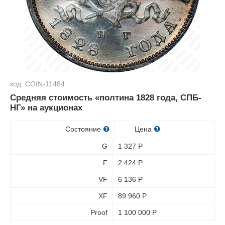
код: COIN-11484
Средняя стоимость «полтина 1828 года, СПБ-
НГ» на аукционах
Состояние
Цена
G
1 327
Р
F
2 424
Р
VF
6 136
Р
XF
89 960
Р
Proof
1 100 000
Р